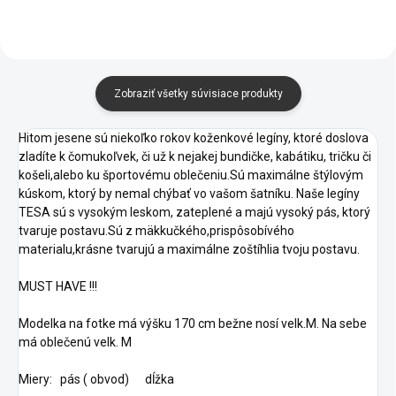
Zobraziť všetky súvisiace produkty
Hitom jesene sú niekoľko rokov koženkové legíny, ktoré doslova
zladíte k čomukoľvek, či už k nejakej bundičke, kabátiku, tričku či
košeli,alebo ku športovému oblečeniu.Sú maximálne štýlovým
kúskom, ktorý by nemal chýbať vo vašom šatníku. Naše legíny
TESA sú s vysokým leskom, zateplené a majú vysoký pás, ktorý
tvaruje postavu.Sú z mäkkučkého,prispôsobívého
materialu,krásne tvarujú a maximálne zoštíhlia tvoju postavu.
MUST HAVE !!!
Modelka na fotke má výšku 170 cm bežne nosí velk.M. Na sebe
má oblečenú velk. M
Miery: pás ( obvod) dĺžka