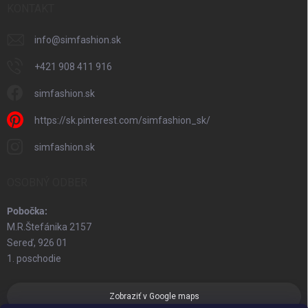
KONTAKT
info
@
simfashion.sk
+421 908 411 916
simfashion.sk
https://sk.pinterest.com/simfashion_sk/
simfashion.sk
OSOBNÝ ODBER
Pobočka:
M.R.Štefánika 2157
Sereď, 926 01
1. poschodie
Zobraziť v Google maps