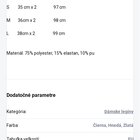
S 35 cm x 2 97 cm
M 36cm x 2 98 cm
L 38cm x 2 99 cm
Materiál: 75% polyester, 15% elastan, 10% pu
Dodatočné parametre
Kategória
:
Dámske legíny
Farba
:
Čierna, Hnedá, Zlatá
Tabuľka veľkostí
:
EU