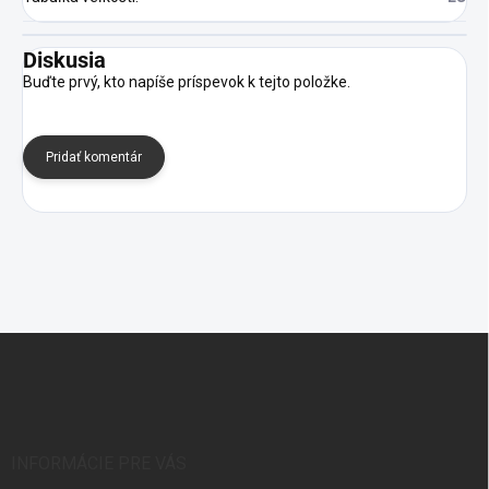
Diskusia
Buďte prvý, kto napíše príspevok k tejto položke.
Pridať komentár
Z
á
p
ä
t
i
INFORMÁCIE PRE VÁS
e