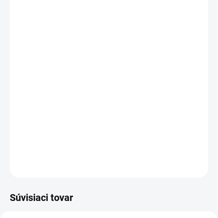
Mystery Box +€5,95
MÔŽEME DORUČIŤ DO:
1–3 DNI
MOŽNOSTI DORUČENIA
−
+
Pridať do košíka
BESTSELLER!!! Koženkové legíny s vysokým leskom.
DETAILNÉ INFORMÁCIE
OPÝTAŤ SA
Súvisiaci tovar