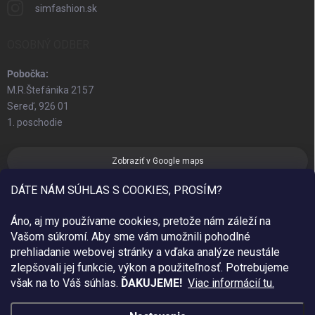
simfashion.sk
OSOBNÝ ODBER
Pobočka:
M.R.Štefánika 2157
Sereď, 926 01
1. poschodie
Zobraziť v Google maps
DÁTE NÁM SÚHLAS S COOKIES, PROSÍM?
Áno, aj my používame cookies, pretože nám záleží na
Vašom súkromí. Aby sme vám umožnili pohodlné
prehliadanie webovej stránky a vďaka analýze neustále
zlepšovali jej funkcie, výkon a použiteľnosť.
Potrebujeme
však na to Váš súhlas.
ĎAKUJEME!
Viac informácií tu.