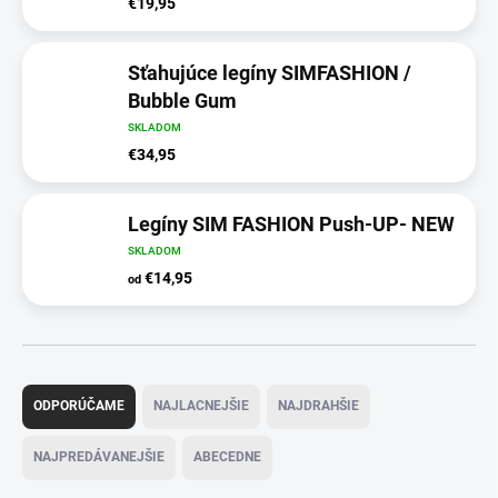
€19,95
Sťahujúce legíny SIMFASHION /
Bubble Gum
SKLADOM
€34,95
Legíny SIM FASHION Push-UP- NEW
SKLADOM
€14,95
od
R
a
ODPORÚČAME
NAJLACNEJŠIE
NAJDRAHŠIE
d
e
NAJPREDÁVANEJŠIE
ABECEDNE
n