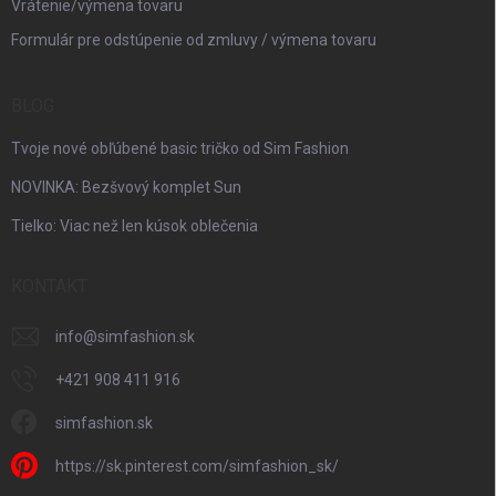
Vrátenie/výmena tovaru
Formulár pre odstúpenie od zmluvy / výmena tovaru
BLOG
Tvoje nové obľúbené basic tričko od Sim Fashion
NOVINKA: Bezšvový komplet Sun
Tielko: Viac než len kúsok oblečenia
KONTAKT
info
@
simfashion.sk
+421 908 411 916
simfashion.sk
https://sk.pinterest.com/simfashion_sk/