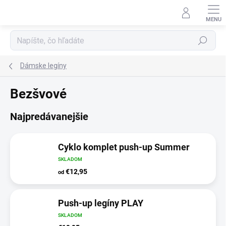
Prejsť
na
obsah
Hľadať
Dámske legíny
Bezšvové
Najpredávanejšie
Cyklo komplet push-up Summer
SKLADOM
€12,95
od
Push-up legíny PLAY
SKLADOM