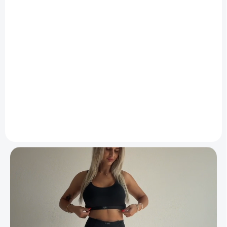
SKLADOM
SKLADOM
Bezšvový push-up
Overal s tvarujúcím
komplet Betina
efektom Kozmo
€24,95
od
€24,95
od