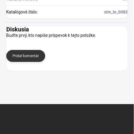
Katalógové číslo
:
sim_le_0082
Diskusia
Buďte prvý, kto napíše príspevok k tejto položke.
Pridať komentár
Z
á
p
ä
t