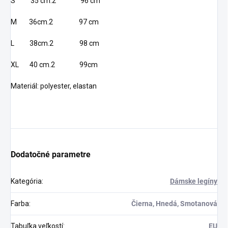
S 35 cm.2 96 cm
M 36cm.2 97 cm
L 38cm.2 98 cm
XL 40 cm.2 99cm
Materiál: polyester, elastan
Dodatočné parametre
Kategória
:
Dámske legíny
Farba
:
Čierna, Hnedá, Smotanová
Tabuľka veľkostí
:
EU