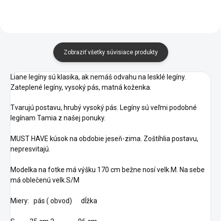
Zobraziť všetky súvisiace produkty
Liane legíny sú klasika, ak nemáš odvahu na lesklé legíny.
Zateplené legíny, vysoký pás, matná koženka.
Tvarujú postavu, hrubý vysoký pás. Legíny sú veľmi podobné
legínam Tamia z našej ponuky.
MUST HAVE kúsok na obdobie jeseň-zima. Zoštíhlia postavu,
nepresvitajú.
Modelka na fotke má výšku 170 cm bežne nosí velk.M. Na sebe
má oblečenú velk.S/M
Miery: pás ( obvod) dĺžka