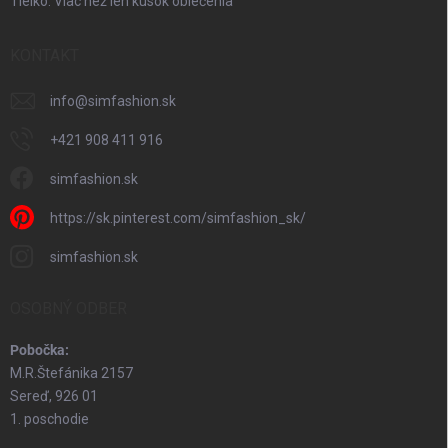
Tielko: Viac než len kúsok oblečenia
KONTAKT
info
@
simfashion.sk
+421 908 411 916
simfashion.sk
https://sk.pinterest.com/simfashion_sk/
simfashion.sk
OSOBNÝ ODBER
Pobočka:
M.R.Štefánika 2157
Sereď, 926 01
1. poschodie