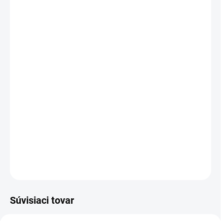
Mystery Box +€5,95
MÔŽEME DORUČIŤ DO:
1–3 DNI
MOŽNOSTI DORUČENIA
−
+
Pridať do košíka
BESTSELLER!!!! Legíny mierne zateplené.
DETAILNÉ INFORMÁCIE
OPÝTAŤ SA
Súvisiaci tovar