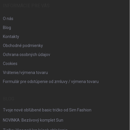
i
INFORMÁCIE PRE VÁS
e
O nás
Blog
Kontakty
Obchodné podmienky
Ochrana osobných údajov
Cookies
Vrátenie/výmena tovaru
Formulár pre odstúpenie od zmluvy / výmena tovaru
BLOG
Tvoje nové obľúbené basic tričko od Sim Fashion
NOVINKA: Bezšvový komplet Sun