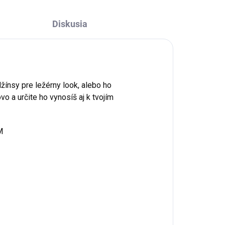
Diskusia
džínsy pre ležérny look, alebo ho
o a určite ho vynosíš aj k tvojím
M