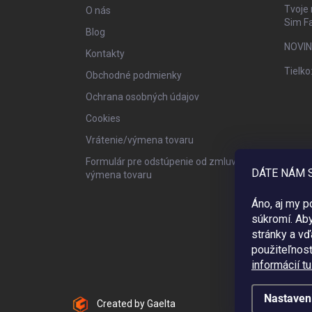
i
Tvoje 
O nás
e
Sim F
Blog
NOVIN
Kontakty
Tielko
Obchodné podmienky
Ochrana osobných údajov
Cookies
Vrátenie/výmena tovaru
Formulár pre odstúpenie od zmluvy /
DÁTE NÁM 
výmena tovaru
Áno, aj my 
súkromí. Ab
stránky a vď
použiteľnos
informácií tu
Nastaven
Created by Gaelta