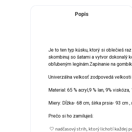
Popis
Je to ten typ kúsku, ktorý si oblečieš ra
skombinuj so šatami a vytvor dokonalý ko
obľubeným legínám.Zapínanie na gombík
Univerzálna velkosť zodpovedá velkosti
Material: 65 % acryl,9 % lan, 9% viskóza
Miery: Dĺžka- 68 cm, šírka prsia- 93 cm ,
Prečo si ho zamiluješ:
🤍 nadčasový strih, ktorý lichotí každej p