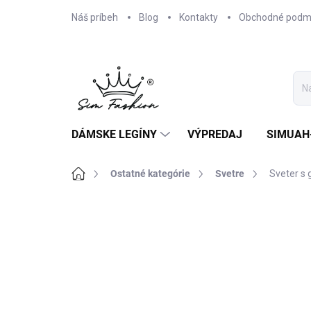
Prejsť
Náš príbeh
Blog
Kontakty
Obchodné podm
na
obsah
DÁMSKE LEGÍNY
VÝPREDAJ
SIMUAH
Domov
Ostatné kategórie
Svetre
Sveter s
Neohodnotené
Podrobnosti hodnote
AKCIA