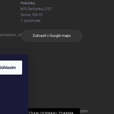
Pobočka:
M.R.Štefánika 2157
Sereď, 926 01
1. poschodie
/simfashion_sk/
Zobraziť v Google maps
Súhlasím
Vytvoril Shoptet
ZÍSKAJ DOPRAVU ZDARMA