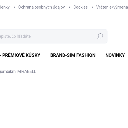
ienky
Ochrana osobných údajov
Cookies
Vrátenie/výmena
Hľadať
- PRÉMIOVÉ KÚSKY
BRAND-SIM FASHION
NOVINKY
 gombíkmi MIRABELL
nia
ZNAČKA:
SIM FASHION
€29,95
€15,95
Jednotková
SKLADOM
cena: