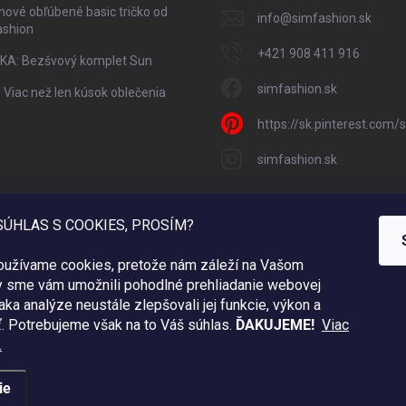
nové obľúbené basic tričko od
info
@
simfashion.sk
ashion
+421 908 411 916
KA: Bezšvový komplet Sun
simfashion.sk
: Viac než len kúsok oblečenia
https://sk.pinterest.com
simfashion.sk
SÚHLAS S COOKIES, PROSÍM?
používame cookies, pretože nám záleží na Vašom
y sme vám umožnili pohodlné prehliadanie webovej
aka analýze neustále zlepšovali jej funkcie, výkon a
ť.
Potrebujeme však na to Váš súhlas.
ĎAKUJEME!
Viac
.
ie
Copyright 2026
Sim Fashion
. Všetky práva vyhradené.