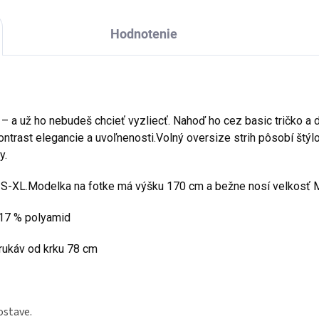
Hodnotenie
z – a už ho nebudeš chcieť vyzliecť. Nahoď ho cez basic tričko a 
ntrast elegancie a uvoľnenosti.Volný oversize strih pôsobí štýlov
y.
 S-XL.Modelka na fotke má výšku 170 cm a bežne nosí velkosť 
, 17 % polyamid
 rukáv od krku 78 cm
ostave.