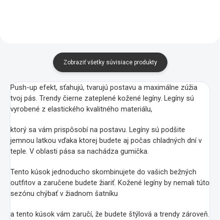
Zobraziť všetky súvisiace produkty
Push-up efekt, sťahujú, tvarujú postavu a maximálne zúžia
tvoj pás. Trendy čierne zateplené kožené legíny. Legíny sú
vyrobené z elastického kvalitného materiálu,
ktorý sa vám prispôsobí na postavu. Legíny sú podšite
jemnou latkou vďaka ktorej budete aj počas chladných dní v
teple. V oblasti pása sa nachádza gumička.
Tento kúsok jednoducho skombinujete do vašich bežných
outfitov a zaručene budete žiariť. Kožené legíny by nemali túto
sezónu chýbať v žiadnom šatníku
a tento kúsok vám zaručí, že budete štýlová a trendy zároveň.