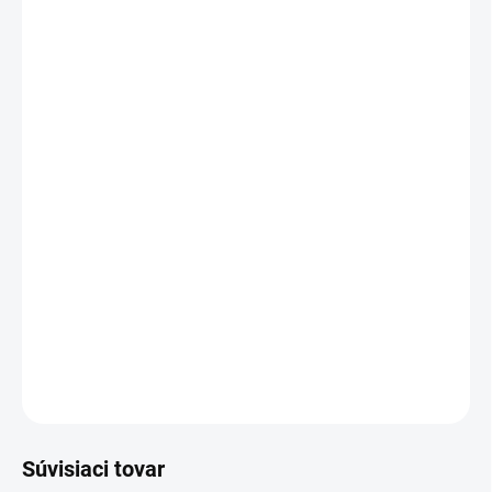
Mystery Box +€5,95
MÔŽEME DORUČIŤ DO:
1–3 DNI
MOŽNOSTI DORUČENIA
−
+
Pridať do košíka
BESTSELLER!!! Legíny s pevným vysokým pásom a push-up
efektom.
DETAILNÉ INFORMÁCIE
OPÝTAŤ SA
Súvisiaci tovar