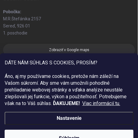
Pobočka:
M.R.Štefánika 2157
Sereď, 926 01
1. poschodie
Zobraziť v Google maps
DÁTE NÁM SÚHLAS S COOKIES, PROSÍM?
Áno, aj my používame cookies, pretože nám záleží na
Vašom súkromí. Aby sme vám umožnili pohodlné
prehliadanie webovej stránky a vďaka analýze neustále
zlepšovali jej funkcie, výkon a použiteľnosť.
Potrebujeme
však na to Váš súhlas.
ĎAKUJEME!
Viac informácií tu.
Nastavenie
Copyright 2026
Sim Fashion
. Všetky práva vyhradené.
Created by Gaelta