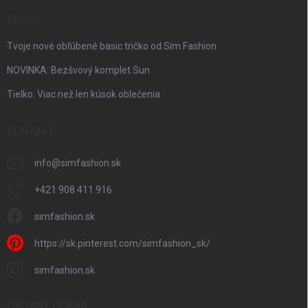
BLOG
Tvoje nové obľúbené basic tričko od Sim Fashion
NOVINKA: Bezšvový komplet Sun
Tielko: Viac než len kúsok oblečenia
KONTAKT
info
@
simfashion.sk
+421 908 411 916
simfashion.sk
https://sk.pinterest.com/simfashion_sk/
simfashion.sk
OSOBNÝ ODBER