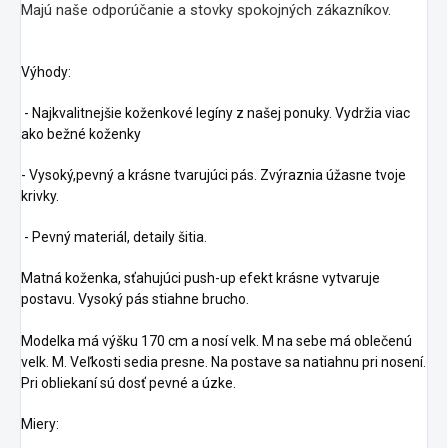
Majú naše odporúčanie a stovky spokojných zákazníkov.
Výhody:
- Najkvalitnejšie koženkové legíny z našej ponuky. Vydržia viac
ako bežné koženky
- Vysoký,pevný a krásne tvarujúci pás. Zvýraznia úžasne tvoje
krivky.
- Pevný materiál, detaily šitia.
Matná koženka, sťahujúci push-up efekt krásne vytvaruje
postavu. Vysoký pás stiahne brucho.
Modelka má výšku 170 cm a nosí velk. M na sebe má oblečenú
velk. M. Veľkosti sedia presne. Na postave sa natiahnu pri nosení.
Pri obliekaní sú dosť pevné a úzke.
Miery: