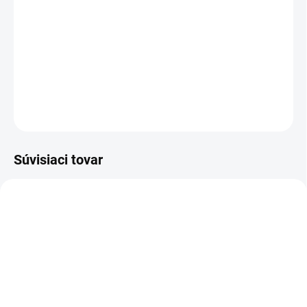
NÁŠ BESTSELLER TERAZ AJ V CYKLO VERZII
BUBBLE GUM-Kolekcia
DETAILNÉ INFORMÁCIE
OPÝTAŤ SA
Súvisiaci tovar
AKCIA
AKCIA