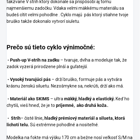
takzvane V strih ktorý dokonale sa prispôsobí aj tomu
najmenšiemu zadočku. Vdaka velmi mäkkému materiálu sa
budeš cítit velmi pohodlne . Cyklo majú pás ktorý stiahne tvoje
bruško takže dokonalo vytvorí siuletu.
Prečo sú tieto cyklo výnimočné:
◦
Push-up V-strih na zadku
– tvaruje, dvíha a modeluje tak, že
zadok vyzerá prirodzene plnší a guľatejší.
◦
Vysoký tvarujúci pás
– drží bruško, formuje pás a vytvára
krásnu ženskú siluetu. Nezošmykne sa, nekrúti, drží ako má.
◦
Materiál ako SKIMS
– ultra
mäkký, hladký a elastický.
Keď ho
chytíš, vieš hneď, že je to
príjemné, ako druhá koža.
.
◦
Strih
– čisté línie
, hladký prémiový materiál a silueta, ktorá
lichotí telu.
Sú extrémne pohodlné a nositeľné.
Modelka na fokte má výšku 170 cm a bežne nosí veľkosť S/M na