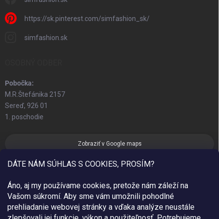
https://sk.pinterest.com/simfashion_sk/
simfashion.sk
OSOBNÝ ODBER
Pobočka:
M.R.Štefánika 2157
Sereď, 926 01
1. poschodie
Zobraziť v Google maps
DÁTE NÁM SÚHLAS S COOKIES, PROSÍM?
Áno, aj my používame cookies, pretože nám záleží na
Vašom súkromí. Aby sme vám umožnili pohodlné
prehliadanie webovej stránky a vďaka analýze neustále
zlepšovali jej funkcie, výkon a použiteľnosť.
Potrebujeme