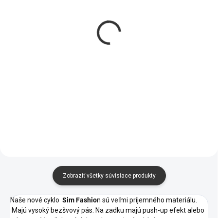
SKLADOM
SKLADOM
Rebrované tielko MIA
Rebrované
€8,95
cyklolegíny Tatiane
€8,95
od
Zobraziť všetky súvisiace produkty
Naše nové cyklo
Sim Fashio
n sú veľmi príjemného materiálu.
Majú vysoký bezšvový pás. Na zadku majú push-up efekt alebo