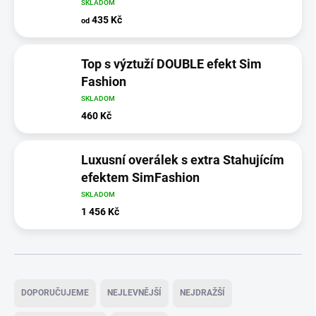
SKLADOM
435 Kč
od
Top s výztuží DOUBLE efekt Sim
Fashion
SKLADOM
460 Kč
Luxusní overálek s extra Stahujícím
efektem SimFashion
SKLADOM
1 456 Kč
Ř
a
DOPORUČUJEME
NEJLEVNĚJŠÍ
NEJDRAŽŠÍ
z