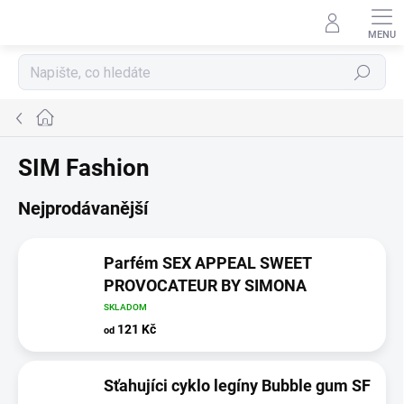
Přejít
na
obsah
Hledat
Domů
SIM Fashion
Nejprodávanější
Parfém SEX APPEAL SWEET
PROVOCATEUR BY SIMONA
SKLADOM
121 Kč
od
Sťahujíci cyklo legíny Bubble gum SF