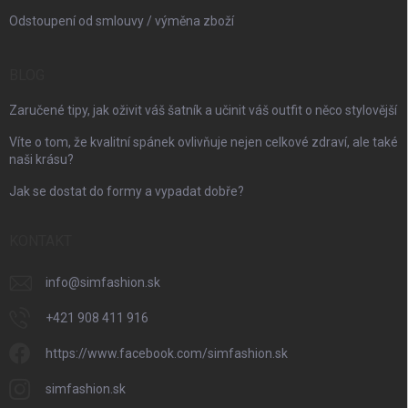
Odstoupení od smlouvy / výměna zboží
BLOG
Zaručené tipy, jak oživit váš šatník a učinit váš outfit o něco stylovější
Víte o tom, že kvalitní spánek ovlivňuje nejen celkové zdraví, ale také
naši krásu?
Jak se dostat do formy a vypadat dobře?
KONTAKT
info
@
simfashion.sk
+421 908 411 916
https://www.facebook.com/simfashion.sk
simfashion.sk