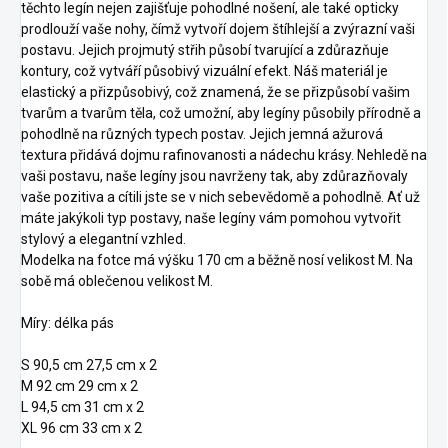
těchto legín nejen zajišťuje pohodlné nošení, ale také opticky
prodlouží vaše nohy, čímž vytvoří dojem štíhlejší a zvýrazní vaši
postavu. Jejich projmutý střih působí tvarující a zdůrazňuje
kontury, což vytváří působivý vizuální efekt. Náš materiál je
elastický a přizpůsobivý, což znamená, že se přizpůsobí vašim
tvarům a tvarům těla, což umožní, aby legíny působily přírodně a
pohodlně na různých typech postav. Jejich jemná ažurová
textura přidává dojmu rafinovanosti a nádechu krásy. Nehledě na
vaši postavu, naše legíny jsou navrženy tak, aby zdůrazňovaly
vaše pozitiva a cítili jste se v nich sebevědomě a pohodlně. Ať už
máte jakýkoli typ postavy, naše legíny vám pomohou vytvořit
stylový a elegantní vzhled.
Modelka na fotce má výšku 170 cm a běžně nosí velikost M. Na
sobě má oblečenou velikost M.
Míry: délka pás
S 90,5 cm 27,5 cm x 2
M 92 cm 29 cm x 2
L 94,5 cm 31 cm x 2
XL 96 cm 33 cm x 2