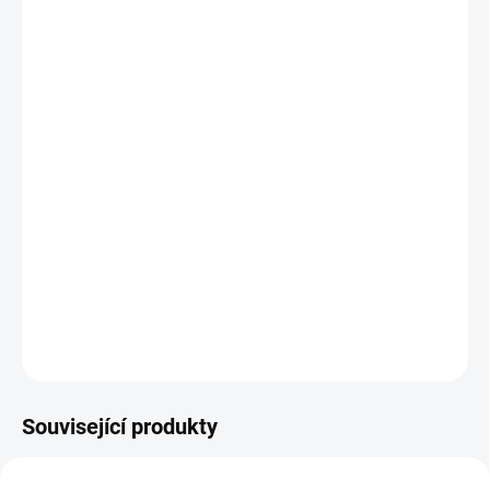
Mystery Box +144 Kč
MŮŽEME DORUČIT DO:
1–3 DNI
MOŽNOSTI DORUČENÍ
−
+
Přidat do košíku
Leginy, které si ta přitáhnou
díky
svému úžasnému materiálu!
DETAILNÍ INFORMACE
ZEPTAT SE
Související produkty
AKCE
NOVINKA