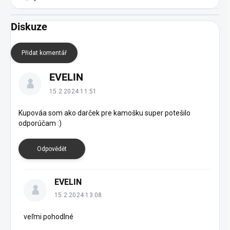
Diskuze
Přidat komentář
V
EVELIN
ý
p
15.2.2024 11:51
i
s
Kupováa som ako darček pre kamošku super potešilo
odporúčam :)
d
i
s
Odpovědět
k
u
z
EVELIN
í
15.2.2024 13:08
veľmi pohodlné