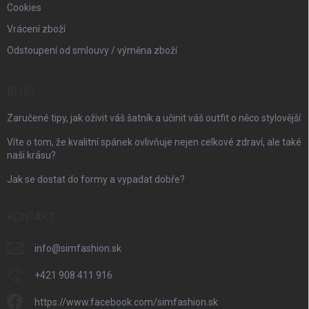
Cookies
Vrácení zboží
Odstoupení od smlouvy / výměna zboží
BLOG
Zaručené tipy, jak oživit váš šatník a učinit váš outfit o něco stylovější
Víte o tom, že kvalitní spánek ovlivňuje nejen celkové zdraví, ale také
naši krásu?
Jak se dostat do formy a vypadat dobře?
KONTAKT
info
@
simfashion.sk
+421 908 411 916
https://www.facebook.com/simfashion.sk