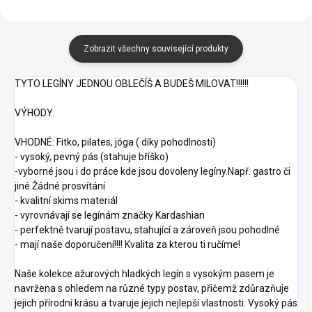
Zobrazit všechny související produkty
TYTO LEGÍNY JEDNOU OBLEČÍŠ A BUDEŠ MILOVAT!!!!!!
VÝHODY:
VHODNÉ: Fitko, pilates, jóga ( díky pohodlnosti)
- vysoký, pevný pás (stahuje bříško)
-vyborné jsou i do práce kde jsou dovoleny legíny.Např. gastro či
jiné.Žádné prosvítání
- kvalitní skims materiál
- vyrovnávají se legínám značky Kardashian
- perfektně tvarují postavu, stahující a zároveň jsou pohodlné
- mají naše doporučení!!!! Kvalita za kterou ti ručíme!
Naše kolekce ažurových hladkých legín s vysokým pasem je
navržena s ohledem na různé typy postav, přičemž zdůrazňuje
jejich přírodní krásu a tvaruje jejich nejlepší vlastnosti. Vysoký pás