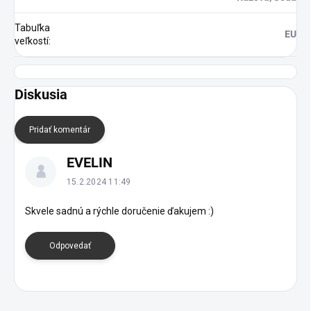
Tabuľka
EU
veľkostí
:
Diskusia
Pridať komentár
V
EVELIN
ý
p
15.2.2024 11:49
i
s
Skvele sadnú a rýchle doručenie ďakujem :)
d
i
Odpovedať
s
k
u
s