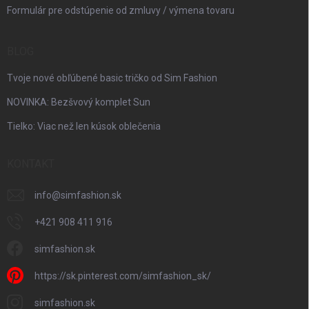
Formulár pre odstúpenie od zmluvy / výmena tovaru
BLOG
Tvoje nové obľúbené basic tričko od Sim Fashion
NOVINKA: Bezšvový komplet Sun
Tielko: Viac než len kúsok oblečenia
KONTAKT
info
@
simfashion.sk
+421 908 411 916
simfashion.sk
https://sk.pinterest.com/simfashion_sk/
simfashion.sk