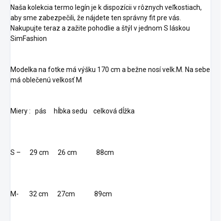
Naša kolekcia termo legín je k dispozícii v rôznych veľkostiach,
aby sme zabezpečili, že nájdete ten správny fit pre vás.
Nakupujte teraz a zažite pohodlie a štýl v jednom S láskou
SimFashion
Modelka na fotke má výšku 170 cm a bežne nosí velk.M. Na sebe
má oblečenú velkosť M
Miery : pás hĺbka sedu celková dĺžka
S – 29 cm 26 cm 88cm
M- 32 cm 27cm 89cm