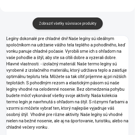
Zobraziť všetky súvisiace produkty
Legíny dokonalé pre chladné dni! Naše legíny sú ideálnym
spoločníkom na udržanie vášho tela teplého a pohodlného, keď
vonku panuje chladné počasie. Vyrobili sme ich s ohľadom na
vaše pohodlie a štýl, aby ste sa cítili dobre a vyzerali dobre.
Hlavné vlastnosti: - izolačný materiál. Naše termo legíny sú
vyrobené z izolačného materiálu, ktorý udržiava teplo a zaisťuje
optimálnu teplotu tela. Môžete sa tak cítiť príjemne aj pri nižších
teplotách. S pohodlným rezom a elastickým pásom sú naše
legíny vhodné na celodenné nosenie. Bez obmedzenia pohybu
budete môcť vykonávať všetky svoje aktivity. Naša kolekcia
termo legín je navrhnutá s ohľadom na štýl. S rôznymi farbami a
vzormi si môžete vybrať ten, ktorý najlepšie vyjadruje váš
osobný štýl. Vhodné pre rôzne aktivity. Naše legíny sú vhodné
nielen na bežné nosenie, ale aj na športovanie, turistiku, alebo na
chladné večery vonku .