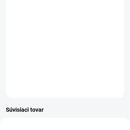
Mystery Box +€5,95
MÔŽEME DORUČIŤ DO:
1–3 DNI
MOŽNOSTI DORUČENIA
−
+
Pridať do košíka
Zeteplené rebrované legíny sú opäť na scéne!!!
DETAILNÉ INFORMÁCIE
OPÝTAŤ SA
Súvisiaci tovar
NOVINKA
AKCIA
AKCIA