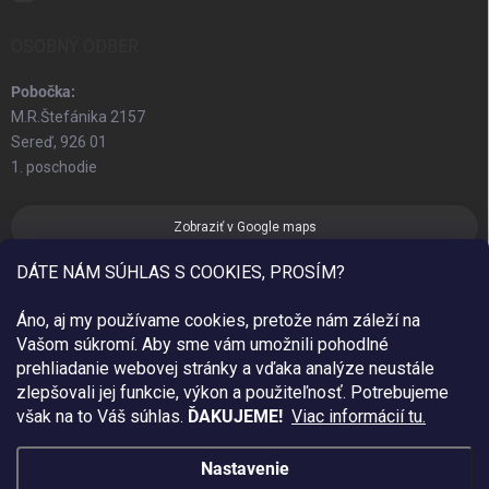
OSOBNÝ ODBER
Pobočka:
M.R.Štefánika 2157
Sereď, 926 01
1. poschodie
Zobraziť v Google maps
DÁTE NÁM SÚHLAS S COOKIES, PROSÍM?
Áno, aj my používame cookies, pretože nám záleží na
Vašom súkromí. Aby sme vám umožnili pohodlné
prehliadanie webovej stránky a vďaka analýze neustále
zlepšovali jej funkcie, výkon a použiteľnosť.
Potrebujeme
však na to Váš súhlas.
ĎAKUJEME!
Viac informácií tu.
Nastavenie