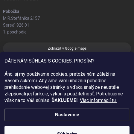
Pobočka:
M.R.Štefánika 2157
Sereď, 926 01
1. poschodie
Zobraziť v Google maps
DÁTE NÁM SÚHLAS S COOKIES, PROSÍM?
Áno, aj my používame cookies, pretože nám záleží na
Vašom súkromí. Aby sme vám umožnili pohodlné
prehliadanie webovej stránky a vďaka analýze neustále
zlepšovali jej funkcie, výkon a použiteľnosť.
Potrebujeme
však na to Váš súhlas.
ĎAKUJEME!
Viac informácií tu.
Nastavenie
Copyright 2026
Sim Fashion
. Všetky práva vyhradené.
Created by Gaelta