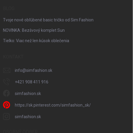
BLOG
Tvoje nové obľúbené basic tričko od Sim Fashion
NOVINKA: Bezšvový komplet Sun
Tielko: Viac než len kúsok oblečenia
KONTAKT
info
@
simfashion.sk
+421 908 411 916
simfashion.sk
https://sk.pinterest.com/simfashion_sk/
simfashion.sk
OSOBNÝ ODBER