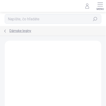
Prejsť
na
obsah
Hľadať
Dámske legíny
Podrobnosti hodnotenia
26 hodnotení
ZNAČKA:
SIM FASHION
AKCIA