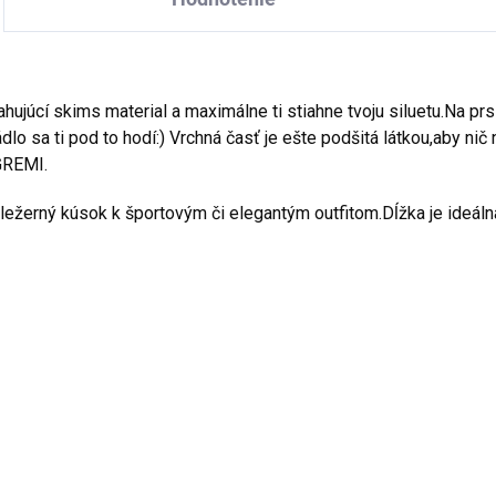
hujúcí skims material a maximálne ti stiahne tvoju siluetu.Na pr
o sa ti pod to hodí:) Vrchná časť je ešte podšitá látkou,aby nič
 GREMI.
 ležerný kúsok k športovým či elegantým outfitom.Dĺžka je ideálná