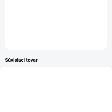
−
+
Pridať do košíka
Štýlová tenisová suknička ktorý spája vzhľad sukne s pohodlím
šortiek
DETAILNÉ INFORMÁCIE
OPÝTAŤ SA
Súvisiaci tovar
AKCIA