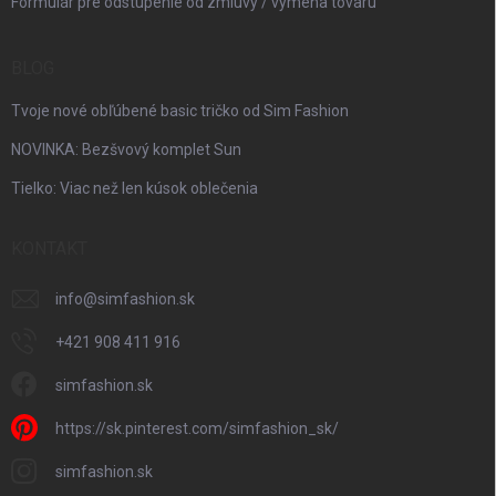
Formulár pre odstúpenie od zmluvy / výmena tovaru
BLOG
Tvoje nové obľúbené basic tričko od Sim Fashion
NOVINKA: Bezšvový komplet Sun
Tielko: Viac než len kúsok oblečenia
KONTAKT
info
@
simfashion.sk
+421 908 411 916
simfashion.sk
https://sk.pinterest.com/simfashion_sk/
simfashion.sk