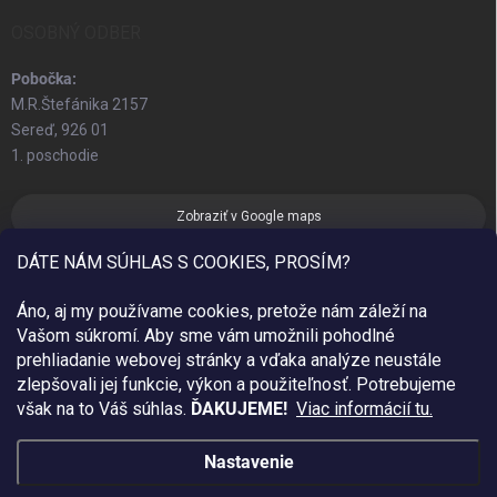
OSOBNÝ ODBER
Pobočka:
M.R.Štefánika 2157
Sereď, 926 01
1. poschodie
Zobraziť v Google maps
DÁTE NÁM SÚHLAS S COOKIES, PROSÍM?
Áno, aj my používame cookies, pretože nám záleží na
Vašom súkromí. Aby sme vám umožnili pohodlné
prehliadanie webovej stránky a vďaka analýze neustále
zlepšovali jej funkcie, výkon a použiteľnosť.
Potrebujeme
však na to Váš súhlas.
ĎAKUJEME!
Viac informácií tu.
Nastavenie
Copyright 2026
Sim Fashion
. Všetky práva vyhradené.