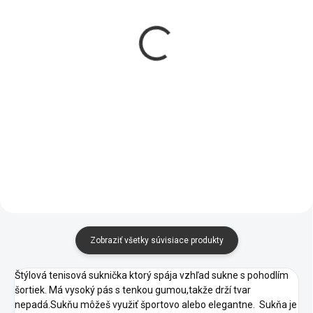
VYPREDANÉ
SKLADOM
Sťahujúce tielko na
Diamantová kabelka
ramienka NANCY
AJSY
€10,95
€24,95
Zobraziť všetky súvisiace produkty
Štýlová tenisová suknička ktorý spája vzhľad sukne s pohodlím
šortiek. Má vysoký pás s tenkou gumou,takže drží tvar
nepadá.Sukňu môžeš využiť športovo alebo elegantne. Sukňa je