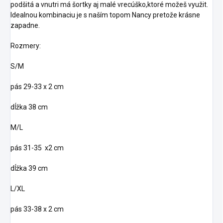
podšitá a vnutri má šortky aj malé vrecúško,ktoré možeš využit.
Idealnou kombinaciu je s naším topom Nancy pretože krásne
zapadne.
Rozmery:
S/M
pás 29-33 x 2 cm
dĺžka 38 cm
M/L
pás 31-35 x2 cm
dĺžka 39 cm
L/XL
pás 33-38 x 2 cm