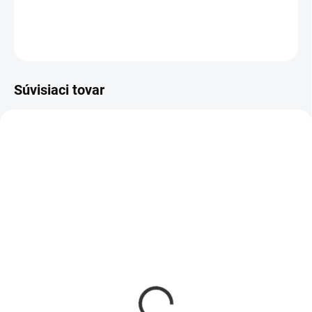
DETAILNÉ INFORMÁCIE
OPÝTAŤ SA
Súvisiaci tovar
AKCIA
NOVINKA
SKLADOM