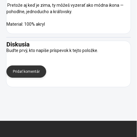
Pretože aj keď je zima, ty môžeš vyzerať ako módna ikona —
pohodlne, jednoducho a kráľovsky.
Material: 100% akryl
Diskusia
Buďte prvý, kto napíše príspevok k tejto položke.
Pridať komentár
Z
á