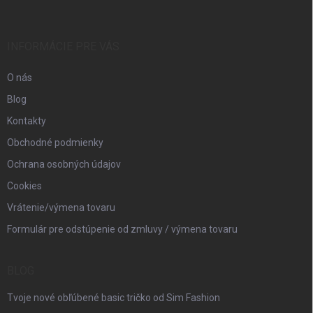
p
ä
t
i
INFORMÁCIE PRE VÁS
e
O nás
Blog
Kontakty
Obchodné podmienky
Ochrana osobných údajov
Cookies
Vrátenie/výmena tovaru
Formulár pre odstúpenie od zmluvy / výmena tovaru
BLOG
Tvoje nové obľúbené basic tričko od Sim Fashion