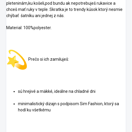
pleteninám,ku košeli,pod bundu ak nepotrebuješ rukavice a
chceš mať ruky v teple. Skratka je to trendy kúsok ktorý nesmie
chýbať šatníku ani jednej z nás.
Material: 100%polyester.
Prečo si ich zamiluješ:
sú hrejivé a mäkké, ideálne na chladné dni
minimalistický dizajn s podpisom Sim Fashion, ktorý sa
hodí ku všetkému