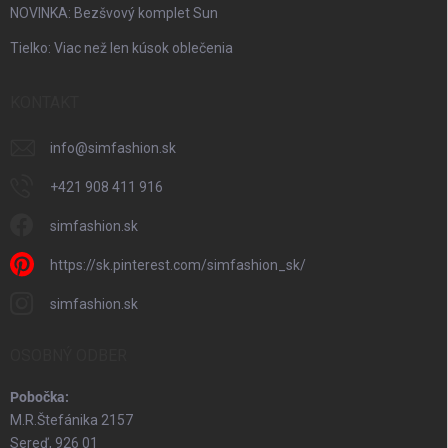
NOVINKA: Bezšvový komplet Sun
Tielko: Viac než len kúsok oblečenia
KONTAKT
info
@
simfashion.sk
+421 908 411 916
simfashion.sk
https://sk.pinterest.com/simfashion_sk/
simfashion.sk
OSOBNÝ ODBER
Pobočka:
M.R.Štefánika 2157
Sereď, 926 01