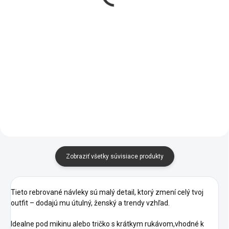
SKLADOM
Zimná čiapka Sim
Sťahujúce spodné
Fashion
prádlo SIMU-AH
€7
€30
Zobraziť všetky súvisiace produkty
Tieto rebrované návleky sú malý detail, ktorý zmení celý tvoj
outfit – dodajú mu útulný, ženský a trendy vzhľad.
Idealne pod mikinu alebo tričko s krátkym rukávom,vhodné k