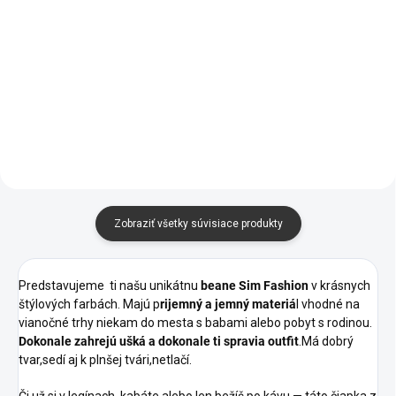
Legíny SIM FASHION
Overál DAMN BY SIM
Push-UP- NEW
FASHION
€14,95
€30,95
od
Zobraziť všetky súvisiace produkty
Predstavujeme ti našu unikátnu
beane Sim Fashion
v krásnych
štýlových farbách. Majú p
rijemný a jemný materiá
l vhodné na
vianočné trhy niekam do mesta s babami alebo pobyt s rodinou.
Dokonale zahrejú ušká a dokonale ti spravia outfit
.Má dobrý
tvar,sedí aj k plnšej tvári,netlačí.
Či už si v legínach, kabáte alebo len bežíš po kávu — táto čiapka z