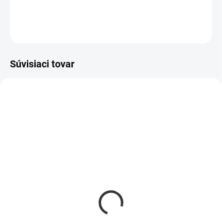
DETAILNÉ INFORMÁCIE
OPÝTAŤ SA
Súvisiaci tovar
AKCIA
AKCIA
SKLADOM
SKLADOM