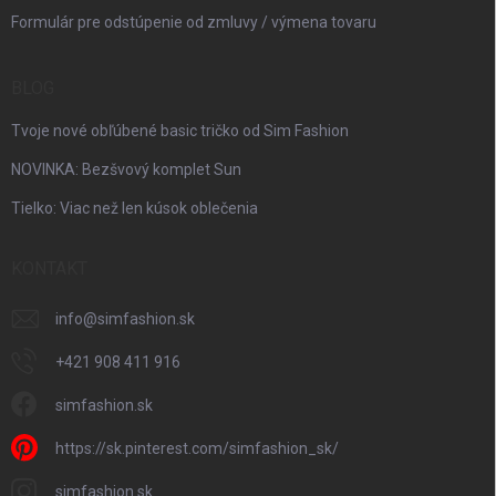
Formulár pre odstúpenie od zmluvy / výmena tovaru
BLOG
Tvoje nové obľúbené basic tričko od Sim Fashion
NOVINKA: Bezšvový komplet Sun
Tielko: Viac než len kúsok oblečenia
KONTAKT
info
@
simfashion.sk
+421 908 411 916
simfashion.sk
https://sk.pinterest.com/simfashion_sk/
simfashion.sk