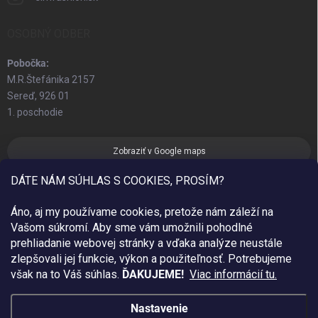
OSOBNÝ ODBER
Pobočka:
M.R.Štefánika 2157
Sereď, 926 01
1. poschodie
Zobraziť v Google maps
DÁTE NÁM SÚHLAS S COOKIES, PROSÍM?
Áno, aj my používame cookies, pretože nám záleží na
Vašom súkromí. Aby sme vám umožnili pohodlné
prehliadanie webovej stránky a vďaka analýze neustále
zlepšovali jej funkcie, výkon a použiteľnosť.
Potrebujeme
však na to Váš súhlas.
ĎAKUJEME!
Viac informácií tu.
Nastavenie