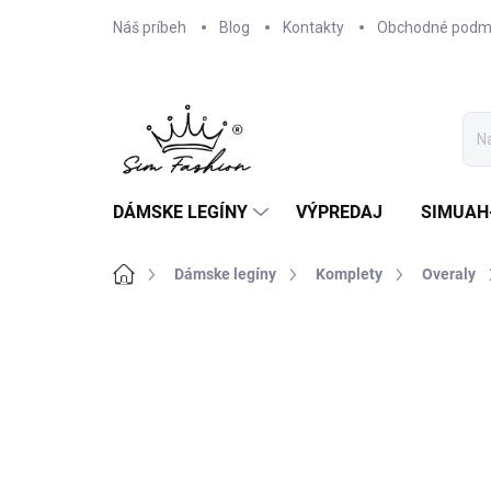
Prejsť
Náš príbeh
Blog
Kontakty
Obchodné podm
na
obsah
DÁMSKE LEGÍNY
VÝPREDAJ
SIMUAH
Domov
Dámske legíny
Komplety
Overaly
Neohodnotené
Podrobnosti hodnote
AKCIA