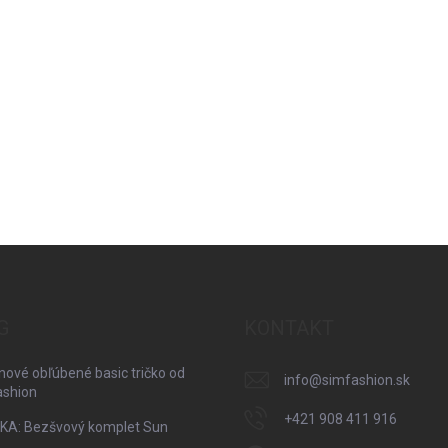
G
KONTAKT
nové obľúbené basic tričko od
info
@
simfashion.sk
ashion
+421 908 411 916
KA: Bezšvový komplet Sun