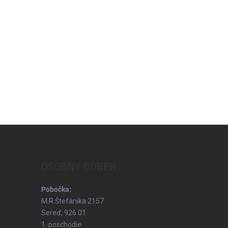
OSOBNÝ ODBER
Pobočka:
M.R.Štefánika 2157
Sereď, 926 01
1. poschodie