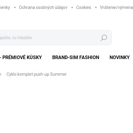
ienky
Ochrana osobných údajov
Cookies
Vrátenie/výmena
Hľadať
- PRÉMIOVÉ KÚSKY
BRAND-SIM FASHION
NOVINKY
Cyklo komplet push-up Summer
nia
ZNAČKA:
SIM FASHION
od €29,95
od
€
Jednotková
ZVOĽTE VARIANT
cena: