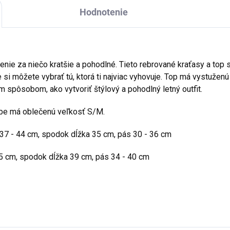
Hodnotenie
čenie za niečo kratšie a pohodlné. Tieto rebrované kraťasy a top 
že si môžete vybrať tú, ktorá ti najviac vyhovuje. Top má vystuže
m spôsobom, ako vytvoriť štýlový a pohodlný letný outfit.
ebe má oblečenú veľkosť S/M.
a 37 - 44 cm, spodok dĺžka 35 cm, pás 30 - 36 cm
 45 cm, spodok dĺžka 39 cm, pás 34 - 40 cm