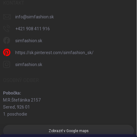
KONTAKT
info
@
simfashion.sk
+421 908 411 916
simfashion.sk
https://sk.pinterest.com/simfashion_sk/
simfashion.sk
OSOBNÝ ODBER
Pobočka:
M.R.Štefánika 2157
Sereď, 926 01
1. poschodie
Zobraziť v Google maps