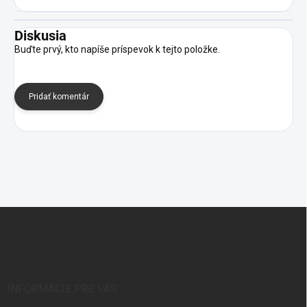
Diskusia
Buďte prvý, kto napíše príspevok k tejto položke.
Pridať komentár
Z
á
p
ä
t
i
INFORMÁCIE PRE VÁS
e