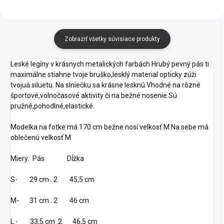
Zobraziť všetky súvisiace produkty
Leské legíny v krásnych metalických farbách.Hrubý pevný pás ti
maximálne stiahne tvoje bruško,lesklý material opticky zúži
tvojuá siluetu. Na slniečku sa krásne lesknú.Vhodné na rôzné
športové,volnočasové aktivity či na bežné nosenie.Sú
pružné,pohodlné,elastické.
Modelka na fotke má 170 cm bežne nosí velkosť M.Na sebe má
oblečenú velkosť M
Miery: Pás Dĺžka
S- 29 cm . 2 45,5 cm
M- 31 cm . 2 46 cm
L - 33,5 cm .2 46,5 cm