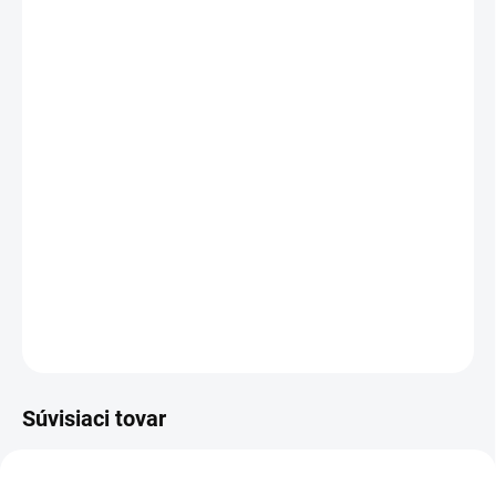
Mystery Box +€5,95
MÔŽEME DORUČIŤ DO:
1–3 DNI
MOŽNOSTI DORUČENIA
−
+
Pridať do košíka
Maximálné stiahnutie,pevný pás,lesklý material
DETAILNÉ INFORMÁCIE
OPÝTAŤ SA
Súvisiaci tovar
NOVINKA
AKCIA
AKCIA