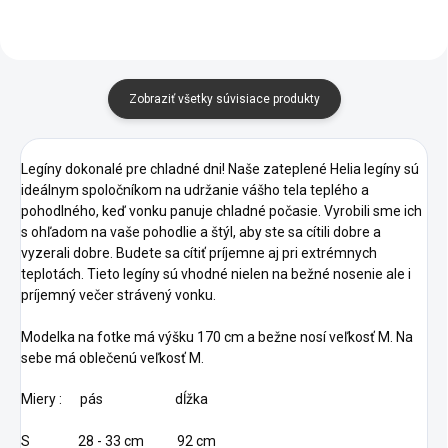
Zobraziť všetky súvisiace produkty
Legíny dokonalé pre chladné dni! Naše zateplené Helia legíny sú
ideálnym spoločníkom na udržanie vášho tela teplého a
pohodlného, keď vonku panuje chladné počasie. Vyrobili sme ich
s ohľadom na vaše pohodlie a štýl, aby ste sa cítili dobre a
vyzerali dobre. Budete sa cítiť príjemne aj pri extrémnych
teplotách. Tieto legíny sú vhodné nielen na bežné nosenie ale i
príjemný večer strávený vonku.
Modelka na fotke má výšku 170 cm a bežne nosí veľkosť M. Na
sebe má oblečenú veľkosť M.
Miery : pás dĺžka
S 28 - 33 cm 92 cm