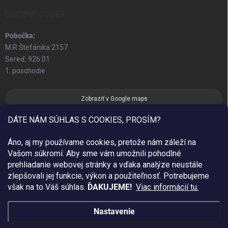
OSOBNÝ ODBER
Pobočka:
M.R.Štefánika 2157
Sereď, 926 01
1. poschodie
Zobraziť v Google maps
DÁTE NÁM SÚHLAS S COOKIES, PROSÍM?
Áno, aj my používame cookies, pretože nám záleží na
Vašom súkromí. Aby sme vám umožnili pohodlné
prehliadanie webovej stránky a vďaka analýze neustále
zlepšovali jej funkcie, výkon a použiteľnosť.
Potrebujeme
však na to Váš súhlas.
ĎAKUJEME!
Viac informácií tu.
Nastavenie
Copyright 2026
Sim Fashion
. Všetky práva vyhradené.