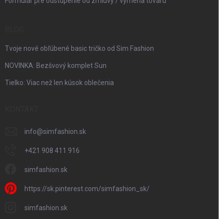
Formulár pre odstúpenie od zmluvy / výmena tovaru
BLOG
Tvoje nové obľúbené basic tričko od Sim Fashion
NOVINKA: Bezšvový komplet Sun
Tielko: Viac než len kúsok oblečenia
KONTAKT
info
@
simfashion.sk
+421 908 411 916
simfashion.sk
https://sk.pinterest.com/simfashion_sk/
simfashion.sk