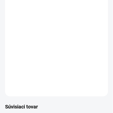
Mystery Box +€5,95
MÔŽEME DORUČIŤ DO:
1–3 DNI
MOŽNOSTI DORUČENIA
−
+
Pridať do košíka
Náš spoľahlivý model legín Helia, tentokrát zateplené
DETAILNÉ INFORMÁCIE
OPÝTAŤ SA
Súvisiaci tovar