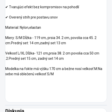
✔ Tvarujúci efekt bez kompromisov na pohodlí
✔ Overený strih pre postavu snov
Material: Nylon,elastan
Miery: S/M Dĺžka - 119 cm, prsia 34. 2 cm, povolia cca 45. 2
cm.Predný set: 14 cm,zadný set 13 cm
Velkosť L/XL Dĺžka- 121 cm,prsia 38. 2 cm povolia cca 50 cm
.2.Predný set 15 cm, zadný set 14 cm
Modelka na fokte má výšku 170 cm a bežne nosí velkosť M.Na
sebe má oblečenú velkosť S/M
Diskusia