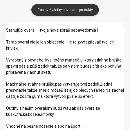
Zobraziť všetky súvisiace produkty
Sťahujúci overal – tvoja nová zbraň sebavedomia !
Tento overal nie je len oblečenie – je to
zvýrazňovač tvojich
kriviek
.
Vyrobený z
pevného, kvalitného materiálu
, ktorý stiahne bruško,
spevní pás
a
zúži zádok
tak, že sa v ňom budeš cítiť ako
bohyňa
pripravená vládnuť svetu
.
Maximálne stiahne bruško,pás,vytvaruje tvoj zadok.Žiadné
presvítanie,takže smelo môžeš isť aj do bledých farieb.Na zadnej
časti je zošitá guma,ktorá vytvorí push-up efekt.
Outfity s naším overálom budú wau,ak dáš oversize
kúsky,trička,košele,riflovky..
Vhodné na bežné nosenie alebo na šport.