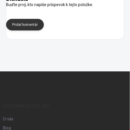
Buďte prvý, kto napíše príspevok k tejto položke.
Pridať komentár
Z
á
p
ä
t
i
INFORMÁCIE PRE VÁS
e
O nás
Blog