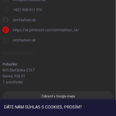
+421 908 411 916
simfashion.sk
https://sk.pinterest.com/simfashion_sk/
simfashion.sk
OSOBNÝ ODBER
Pobočka:
M.R.Štefánika 2157
Sereď, 926 01
1. poschodie
Zobraziť v Google maps
DÁTE NÁM SÚHLAS S COOKIES, PROSÍM?