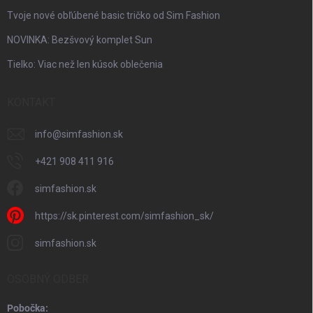
Tvoje nové obľúbené basic tričko od Sim Fashion
NOVINKA: Bezšvový komplet Sun
Tielko: Viac než len kúsok oblečenia
KONTAKT
info
@
simfashion.sk
+421 908 411 916
simfashion.sk
https://sk.pinterest.com/simfashion_sk/
simfashion.sk
OSOBNÝ ODBER
Pobočka: