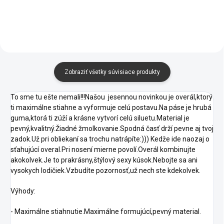
Zobraziť všetky súvisiace produkty
To sme tu ešte nemali!!!Našou jesennou novinkou je overál,ktorý
ti maximálne stiahne a vyformuje celú postavu.Na páse je hrubá
guma,ktorá ti zúží a krásne vytvorí celú siluetu.Material je
pevný,kvalitný.Žiadné žmolkovanie.Spodná časť drží pevne aj tvoj
zadok.Už pri obliekaní sa trochu natrápíte:))) Kedže ide naozaj o
sťahujúcí overal.Pri nosení mierne povolí.Overál kombinujte
akokolvek.Je to prakrásny,štýlový sexy kúsok.Nebojte sa ani
vysokych lodičiek.Vzbudíte pozornosť,už nech ste kdekolvek.
Výhody:
- Maximálne stiahnutie.Maximálne formujúcí,pevný material.