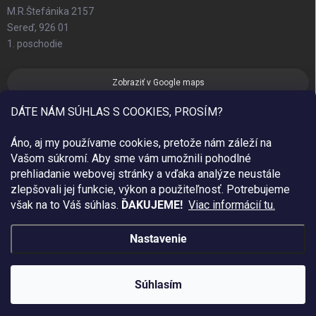
M.R.Štefánika 2157
Sereď, 926 01
1. poschodie
Zobraziť v Google maps
DÁTE NÁM SÚHLAS S COOKIES, PROSÍM?
Áno, aj my používame cookies, pretože nám záleží na
Vašom súkromí. Aby sme vám umožnili pohodlné
prehliadanie webovej stránky a vďaka analýze neustále
zlepšovali jej funkcie, výkon a použiteľnosť.
Potrebujeme
však na to Váš súhlas.
ĎAKUJEME!
Viac informácií tu.
Nastavenie
Copyright 2026
Sim Fashion
. Všetky práva vyhradené.
Created by Gaelta
Súhlasím
Vytvoril Shoptet
ZÍSKAJ DOPRAVU ZDARMA