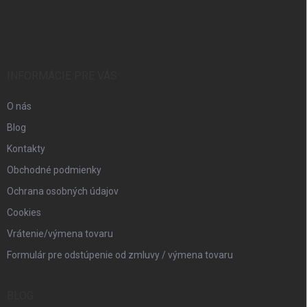
Z
á
p
ä
t
i
INFORMÁCIE PRE VÁS
e
O nás
Blog
Kontakty
Obchodné podmienky
Ochrana osobných údajov
Cookies
Vrátenie/výmena tovaru
Formulár pre odstúpenie od zmluvy / výmena tovaru
BLOG