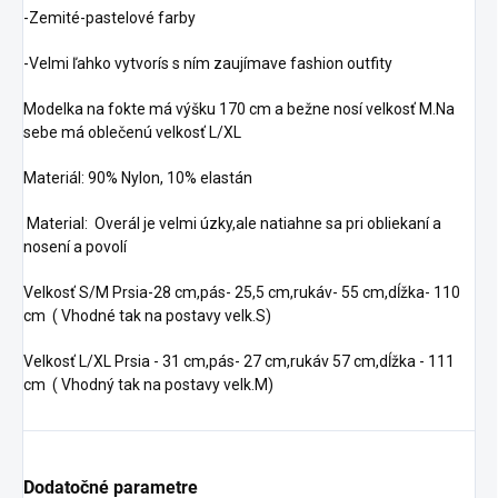
-Zemité-pastelové farby
-Velmi ľahko vytvorís s ním zaujímave fashion outfity
Modelka na fokte má výšku 170 cm a bežne nosí velkosť M.Na
sebe má oblečenú velkosť L/XL
Materiál: 90% Nylon, 10% elastán
Material: Overál je velmi úzky,ale natiahne sa pri obliekaní a
nosení a povolí
Velkosť S/M Prsia-28 cm,pás- 25,5 cm,rukáv- 55 cm,dĺžka- 110
cm ( Vhodné tak na postavy velk.S)
Velkosť L/XL Prsia - 31 cm,pás- 27 cm,rukáv 57 cm,dĺžka - 111
cm ( Vhodný tak na postavy velk.M)
Dodatočné parametre