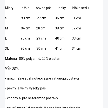
Miery: dĺžka obvod pásu boky hĺbka sedu
S 93 cm 27 cm 36 cm 31 cm
M 94 cm 28 cm 38 cm 32 cm
L 95 cm 29 cm 40 cm 33 cm
XL 96 cm 30 cm 41 cm 34 cm
Materiál: 80% polyamid, 20% elastan
VÝHODY:
- maximálne stiahnutie,krásne vytvarujú postavu
- pevný a velmi vysoký pás
- vhodný aj pre neforemné postavy
- pevný tvarujúci materiál,žiadne žmolky nehrozia