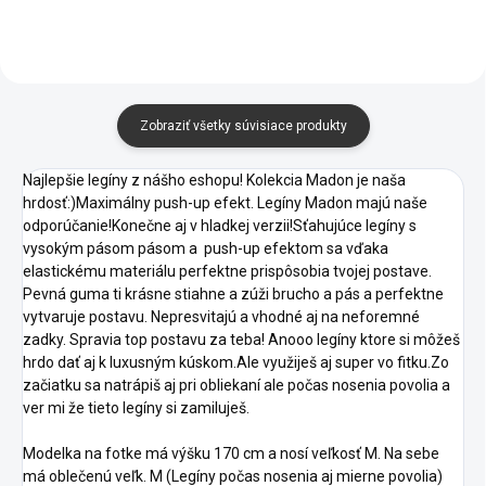
Zobraziť všetky súvisiace produkty
Najlepšie legíny z nášho eshopu! Kolekcia Madon je naša
hrdosť:)Maximálny push-up efekt. Legíny Madon majú naše
odporúčanie!Konečne aj v hladkej verzii!Sťahujúce legíny s
vysokým pásom pásom a push-up efektom sa vďaka
elastickému materiálu perfektne prispôsobia tvojej postave.
Pevná guma ti krásne stiahne a zúži brucho a pás a perfektne
vytvaruje postavu. Nepresvitajú a vhodné aj na neforemné
zadky. Spravia top postavu za teba! Anooo legíny ktore si môžeš
hrdo dať aj k luxusným kúskom.Ale využiješ aj super vo fitku.Zo
začiatku sa natrápiš aj pri obliekaní ale počas nosenia povolia a
ver mi že tieto legíny si zamiluješ.
Modelka na fotke má výšku 170 cm a nosí veľkosť M. Na sebe
má oblečenú veľk. M (Legíny počas nosenia aj mierne povolia)