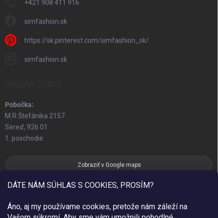
+421 908 411 916
simfashion.sk
https://sk.pinterest.com/simfashion_sk/
simfashion.sk
OSOBNÝ ODBER
Pobočka:
M.R.Štefánika 2157
Sereď, 926 01
1. poschodie
Zobraziť v Google maps
DÁTE NÁM SÚHLAS S COOKIES, PROSÍM?
Áno, aj my používame cookies, pretože nám záleží na
Vašom súkromí. Aby sme vám umožnili pohodlné