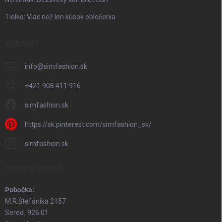
Tielko: Viac než len kúsok oblečenia
KONTAKT
info
@
simfashion.sk
+421 908 411 916
simfashion.sk
https://sk.pinterest.com/simfashion_sk/
simfashion.sk
OSOBNÝ ODBER
Pobočka:
M.R.Štefánika 2157
Sereď, 926 01