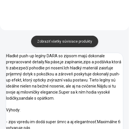
Zobraziť všetky súvisiace produkty
Hladké push-up legíny DARA so zipsom majú dokonale
prepracované detaily.Na páse,je zapínanie,zips a podšívka ktorá
ti zabezpečí pohodlie pri nosení.Ich hladký materiál zaisťuje
príjemný dotyk s pokožkou a zároveň poskytuje dokonalý push-
up efekt, ktorý opticky zvýrazní vašu postavu. Tieto legíny sú
ideálne nielen na bežné nosenie, ale aj na cvičenie.Nájdu si tu
svoje aj milovníčky elegancie.Super sa k ním hodia vysoké
lodičky,sandale s opätkom.
Výhody:
- zips vpredu im dodá super šmrc a aj elegantnosť.Maximálne ťi
vytvaruje pás