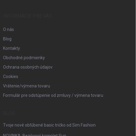
ä
t
i
INFORMÁCIE PRE VÁS
e
O nás
Blog
Kontakty
Obchodné podmienky
Ochrana osobných údajov
Cookies
Vrátenie/výmena tovaru
Formulár pre odstúpenie od zmluvy / výmena tovaru
BLOG
Tvoje nové obľúbené basic tričko od Sim Fashion
NOVINKA: Bezšvový komplet Sun