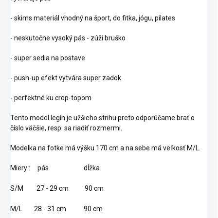
- skims materiál vhodný na šport, do fitka, jógu, pilates
- neskutočne vysoký pás - zúži bruško
- super sedia na postave
- push-up efekt vytvára super zadok
- perfektné ku crop-topom
Tento model legín je užšieho strihu preto odporúčame brať o
číslo väčšie, resp. sa riadiť rozmermi.
Modelka na fotke má výšku 170 cm a na sebe má veľkosť M/L.
Miery : pás dĺžka
S/M 27 - 29 cm 90 cm
M/L 28 - 31 cm 90 cm