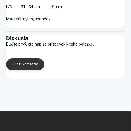
L/XL 31 - 34 cm 91 cm
Materiál: nylon, spandex
Diskusia
Buďte prvý, kto napíše príspevok k tejto položke.
Pridať komentár
Z
á
p