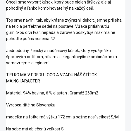
Chceli sme vytvoriť kúsok, ktorý bude nielen štýlový, ale aj
pohodlný a ľahko kombinovateľný na každý deň.
Top sme navrhli tak, aby krásne zvýraznil dekolt, jemne priliehal
na telo a perfektne sedel na postave. Vďaka pritiahnutiu
gumičkou drží tvar, nepadá a zároveň poskytuje maximálne
pohodlie počas nosenia. 🤍
Jednoduchý, ženský a nadčasový kúsok, ktorý využiješ ku
športovým outfitom, rifliam aj elegantnejším kombináciám a
samozrejme k legínam!
TIELKO MA V PREDU LOGO A VZADU NÁŠ ŠTÍTOK
MAINCHARACTER
Material: 94% bavlna, 6 % elastan . Gramáž 260m2
Výrobca: šité na Slovensku
modelka na fotke má výšku 172 cm a bežne nosí veľkosť S/M.
Na sebe má oblečenú veľkosť S