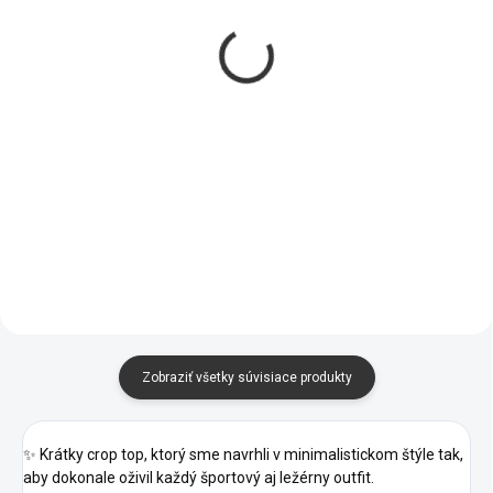
SKLADOM
SKLADOM
SIMUAH Base tank
SIMUAH Body
top
CONTROL tielko
€14
€15
od
Zobraziť všetky súvisiace produkty
✨ Krátky crop top, ktorý sme navrhli v minimalistickom štýle tak,
aby dokonale oživil každý športový aj ležérny outfit.