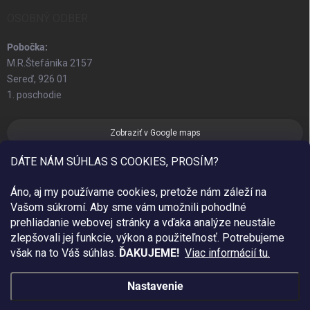
OSOBNÝ ODBER
Pobočka:
M.R.Štefánika 2157
Sereď, 926 01
1. poschodie
Zobraziť v Google maps
DÁTE NÁM SÚHLAS S COOKIES, PROSÍM?
Áno, aj my používame cookies, pretože nám záleží na
Vašom súkromí. Aby sme vám umožnili pohodlné
prehliadanie webovej stránky a vďaka analýze neustále
zlepšovali jej funkcie, výkon a použiteľnosť.
Potrebujeme
však na to Váš súhlas.
ĎAKUJEME!
Viac informácií tu.
Nastavenie
Copyright 2026
Sim Fashion
. Všetky práva vyhradené.