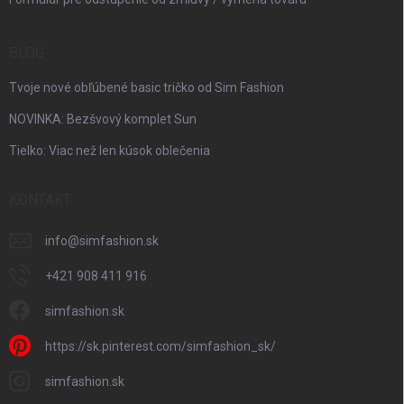
BLOG
Tvoje nové obľúbené basic tričko od Sim Fashion
NOVINKA: Bezšvový komplet Sun
Tielko: Viac než len kúsok oblečenia
KONTAKT
info
@
simfashion.sk
+421 908 411 916
simfashion.sk
https://sk.pinterest.com/simfashion_sk/
simfashion.sk