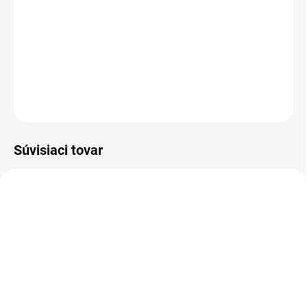
−
+
Pridať do košíka
Navrhnuté nami, vyrobené na Slovensku!
DETAILNÉ INFORMÁCIE
OPÝTAŤ SA
Súvisiaci tovar
AKCIA
AKCIA