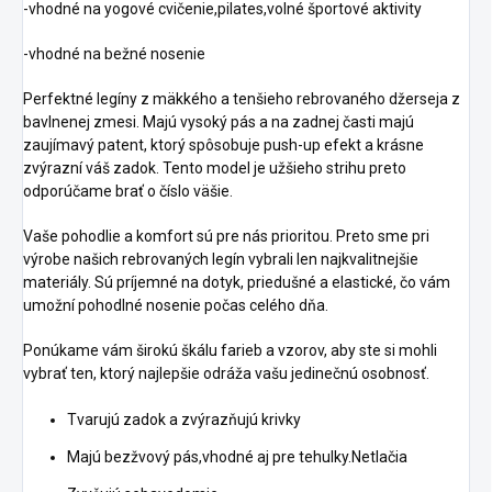
-vhodné na yogové cvičenie,pilates,volné športové aktivity
-vhodné na bežné nosenie
Perfektné legíny z mäkkého a tenšieho rebrovaného džerseja z
bavlnenej zmesi. Majú vysoký pás a na zadnej časti majú
zaujímavý patent, ktorý spôsobuje push-up efekt a krásne
zvýrazní váš zadok. Tento model je užšieho strihu preto
odporúčame brať o číslo väšie.
Vaše pohodlie a komfort sú pre nás prioritou. Preto sme pri
výrobe našich rebrovaných legín vybrali len najkvalitnejšie
materiály. Sú príjemné na dotyk, priedušné a elastické, čo vám
umožní pohodlné nosenie počas celého dňa.
Ponúkame vám širokú škálu farieb a vzorov, aby ste si mohli
vybrať ten, ktorý najlepšie odráža vašu jedinečnú osobnosť.
Tvarujú zadok a zvýrazňujú krivky
Majú bezžvový pás,vhodné aj pre tehulky.Netlačia