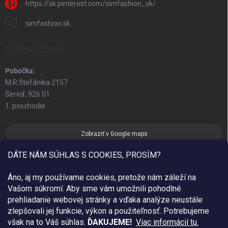
https://sk.pinterest.com/simfashion_sk/
simfashion.sk
OSOBNÝ ODBER
Pobočka:
M.R.Štefánika 2157
Sereď, 926 01
1. poschodie
Zobraziť v Google maps
DÁTE NÁM SÚHLAS S COOKIES, PROSÍM?
Áno, aj my používame cookies, pretože nám záleží na
Vašom súkromí. Aby sme vám umožnili pohodlné
prehliadanie webovej stránky a vďaka analýze neustále
zlepšovali jej funkcie, výkon a použiteľnosť.
Potrebujeme
však na to Váš súhlas.
ĎAKUJEME!
Viac informácií tu.