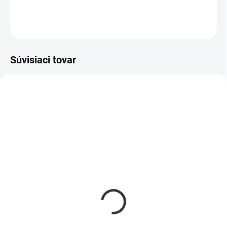
DETAILNÉ INFORMÁCIE
OPÝTAŤ SA
Súvisiaci tovar
AKCIA
NOVINKA
AKCIA
SKLADOM
SKLADOM