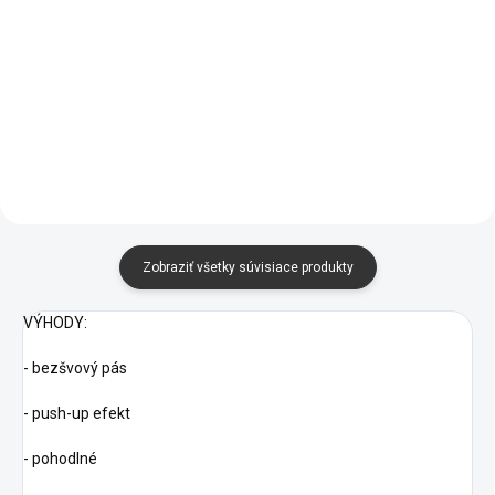
Rebrované Crop tielko
Rebrované crop top
NELY
tielko HIS
€7,95
od
€7,95
Zobraziť všetky súvisiace produkty
VÝHODY:
- bezšvový pás
- push-up efekt
- pohodlné