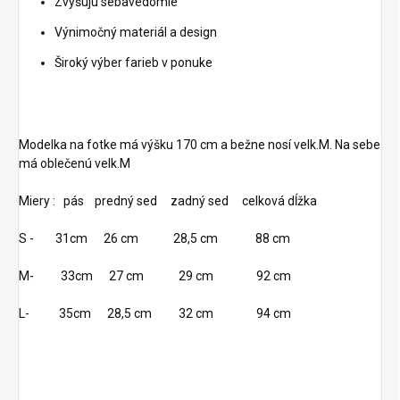
Zvyšujú sebavedomie
Výnimočný materiál a design
Široký výber farieb v ponuke
Modelka na fotke má výšku 170 cm a bežne nosí velk.M. Na sebe
má oblečenú velk.M
Miery : pás predný sed zadný sed celková dĺžka
S - 31cm 26 cm 28,5 cm 88 cm
M- 33cm 27 cm 29 cm 92 cm
L- 35cm 28,5 cm 32 cm 94 cm