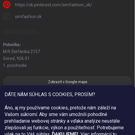
https://sk.pinterest.com/simfashion_sk/
simfashion.sk
OSOBNÝ ODBER
Pobočka:
M.R.Štefánika 2157
Sereď, 926 01
1. poschodie
Zobraziť v Google maps
DÁTE NÁM SÚHLAS S COOKIES, PROSÍM?
Áno, aj my používame cookies, pretože nám záleží na
Vašom súkromí. Aby sme vám umožnili pohodlné
prehliadanie webovej stránky a vďaka analýze neustále
zlepšovali jej funkcie, výkon a použiteľnosť.
Potrebujeme
však na to Váš súhlas.
ĎAKUJEME!
Viac informácií tu.