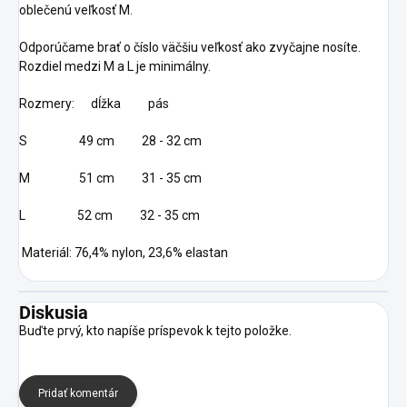
oblečenú veľkosť M.
Odporúčame brať o číslo väčšiu veľkosť ako zvyčajne nosíte.
Rozdiel medzi M a L je minimálny.
Rozmery: dĺžka pás
S 49 cm 28 - 32 cm
M 51 cm 31 - 35 cm
L 52 cm 32 - 35 cm
Materiál: 76,4% nylon, 23,6% elastan
Diskusia
Buďte prvý, kto napíše príspevok k tejto položke.
Pridať komentár