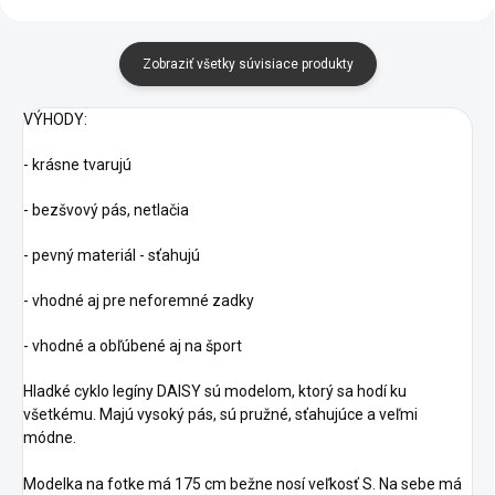
Zobraziť všetky súvisiace produkty
VÝHODY:
- krásne tvarujú
- bezšvový pás, netlačia
- pevný materiál - sťahujú
- vhodné aj pre neforemné zadky
- vhodné a obľúbené aj na šport
Hladké cyklo legíny DAISY sú modelom, ktorý sa hodí ku
všetkému. Majú vysoký pás, sú pružné, sťahujúce a veľmi
módne.
Modelka na fotke má 175 cm bežne nosí veľkosť S. Na sebe má