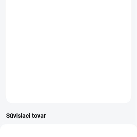
Mystery Box +€5,95
MÔŽEME DORUČIŤ DO:
1–3 DNI
MOŽNOSTI DORUČENIA
−
+
Pridať do košíka
Nové cyklo legíny z kolekcie legín Daisy
DETAILNÉ INFORMÁCIE
OPÝTAŤ SA
Súvisiaci tovar
AKCIA
AKCIA
1 + 1