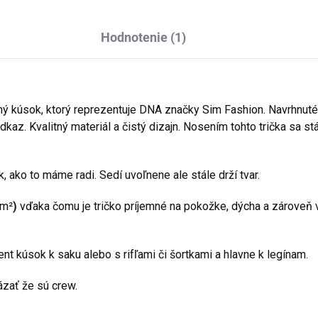
Hodnotenie (1)
kladný kúsok, ktorý reprezentuje DNA značky Sim Fashion. Navrhn
kaz. Kvalitný materiál a čistý dizajn. Nosením tohto trička sa 
, ako to máme radi. Sedí uvoľnene ale stále drží tvar.
m²
)
vďaka čomu je tričko príjemné na pokožke, dýcha a zároveň 
t kúsok k saku alebo s rifľami či šortkami a hlavne k legínam.
ázať že sú crew.