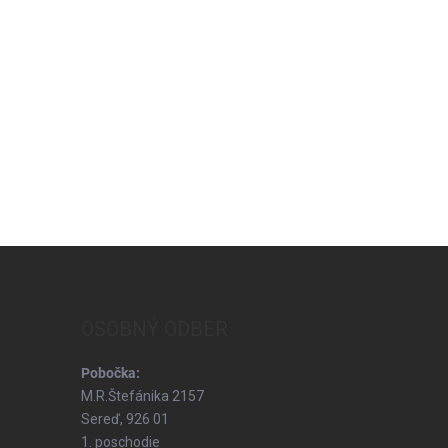
OSOBNÝ ODBER
Pobočka:
M.R.Štefánika 2157
Sereď, 926 01
1. poschodie