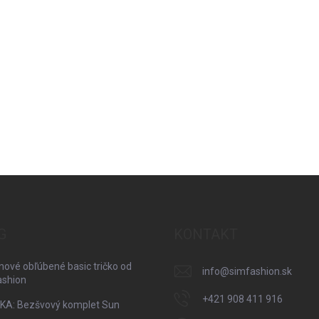
G
KONTAKT
nové obľúbené basic tričko od
info
@
simfashion.sk
ashion
+421 908 411 916
KA: Bezšvový komplet Sun