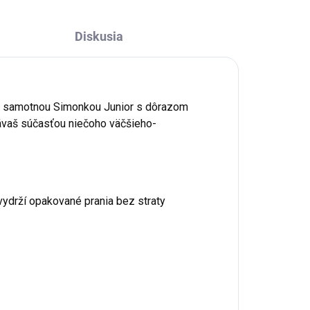
Diskusia
uté samotnou Simonkou Junior s dôrazom
stávaš súčasťou niečoho väčšieho-
vydrží opakované prania bez straty