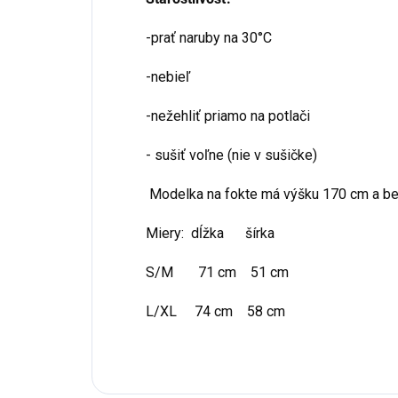
-prať naruby na 30
°C
-nebieľ
-nežehliť priamo na potlači
- sušiť voľne (nie v sušičke)
Modelka na fokte má výšku 170 cm a be
Miery: dĺžka šírka
S/M 71 cm 51 cm
L/XL 74 cm 58 cm