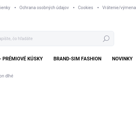
ienky
Ochrana osobných údajov
Cookies
Vrátenie/výmena
Hľadať
- PRÉMIOVÉ KÚSKY
BRAND-SIM FASHION
NOVINKY
ion dlhé
a
ZNAČKA:
SIM FASHION
od €19,95
od
€
Jednotková
ZVOĽTE VARIANT
cena: