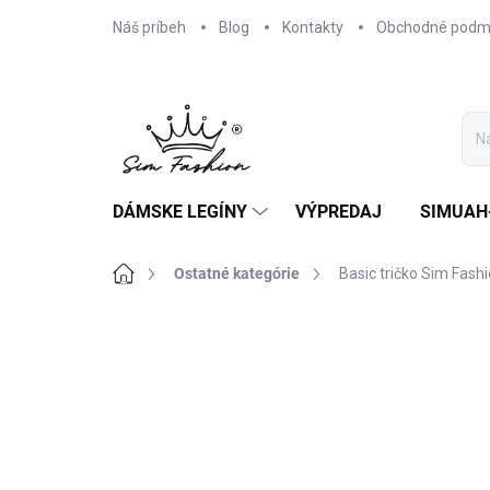
Prejsť
Náš príbeh
Blog
Kontakty
Obchodné podm
na
obsah
DÁMSKE LEGÍNY
VÝPREDAJ
SIMUAH
Domov
Ostatné kategórie
Basic tričko Sim Fash
1 hodnotenie
Podrobnosti hodnoteni
AKCIA