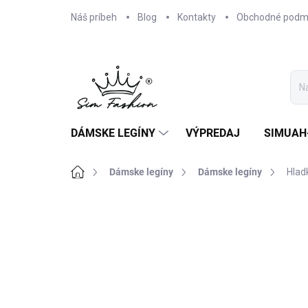
Prejsť
Náš príbeh
Blog
Kontakty
Obchodné podm
na
obsah
DÁMSKE LEGÍNY
VÝPREDAJ
SIMUAH
Domov
Dámske legíny
Dámske legíny
Hlad
1 hodnotenie
Podrobnosti hodnoteni
AKCIA