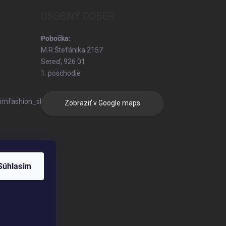
OSOBNÝ ODBER
Pobočka:
M.R.Štefánika 2157
Sereď, 926 01
1. poschodie
/simfashion_sk/
Zobraziť v Google maps
Súhlasím