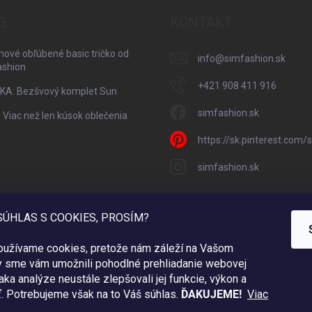
G
KONTAKT
nové obľúbené basic tričko od
info
@
simfashion.sk
ashion
+421 908 411 916
KA: Bezšvový komplet Sun
simfashion.sk
: Viac než len kúsok oblečenia
https://sk.pinterest.com
simfashion.sk
SÚHLAS S COOKIES, PROSÍM?
používame cookies, pretože nám záleží na Vašom
y sme vám umožnili pohodlné prehliadanie webovej
aka analýze neustále zlepšovali jej funkcie, výkon a
ť.
Potrebujeme však na to Váš súhlas.
ĎAKUJEME!
Viac
.