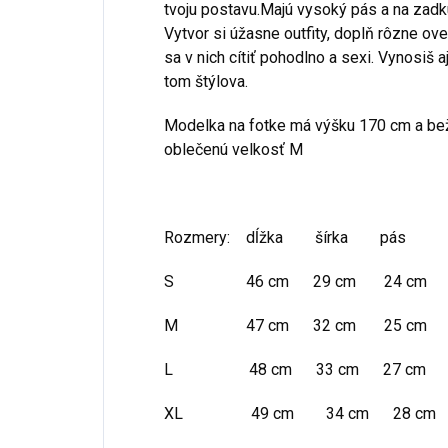
tvoju postavu.Majú vysoký pás a na zadku
Vytvor si úžasne outfity, doplň rôzne ove
sa v nich cítiť pohodlno a sexi. Vynosiš a
tom štýlova.
Modelka na fotke má výšku 170 cm a be
oblečenú velkosť M
Rozmery: dĺžka šírka pás
S 46 cm 29 cm 24 cm
M 47 cm 32 cm 25 cm
L 48 cm 33 cm 27 cm
XL 49 cm 34 cm 28 cm