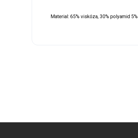
Material: 65% viskóza, 30% polyamid 5%
Z
á