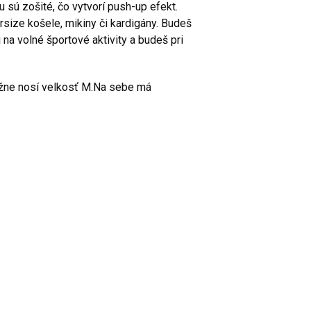
 sú zošité, čo vytvorí push-up efekt.
rsize košele, mikiny či kardigány. Budeš
j na volné športové aktivity a budeš pri
žne nosí velkosť M.Na sebe má