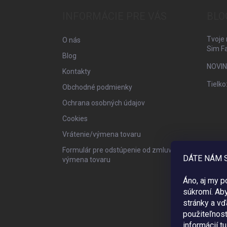
p
ä
INFORMÁCIE PRE VÁS
BLO
t
i
Tvoje 
O nás
e
Sim F
Blog
NOVIN
Kontakty
Tielko
Obchodné podmienky
Ochrana osobných údajov
Cookies
Vrátenie/výmena tovaru
Formulár pre odstúpenie od zmluvy /
DÁTE NÁM 
výmena tovaru
Áno, aj my 
súkromí. Ab
stránky a vď
použiteľnos
informácií tu