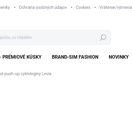
ienky
Ochrana osobných údajov
Cookies
Vrátenie/výmena
Hľadať
- PRÉMIOVÉ KÚSKY
BRAND-SIM FASHION
NOVINKY
ké push-up cyklolegíny Levie
a
ZNAČKA:
SIM FASHION
€18,95
€9,95
Jednotková
ZVOĽTE VARIANT
cena: