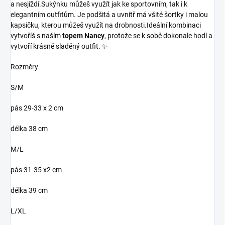
a nesjíždí.
Sukýnku můžeš využít jak ke sportovním, tak i k
elegantním outfitům. Je podšitá a uvnitř má všité šortky i malou
kapsičku, kterou můžeš využít na drobnosti.Ideální kombinaci
vytvoříš s naším
topem Nancy
, protože se k sobě dokonale hodí a
vytvoří krásně sladěný outfit. ✨
Rozměry
S/M
pás 29-33 x 2 cm
délka 38 cm
M/L
pás 31-35 x2 cm
délka 39 cm
L/XL