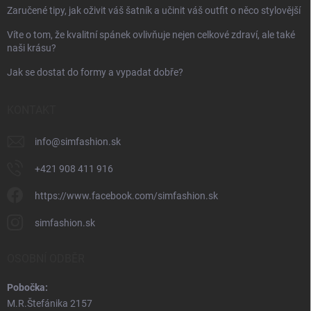
Zaručené tipy, jak oživit váš šatník a učinit váš outfit o něco stylovější
Víte o tom, že kvalitní spánek ovlivňuje nejen celkové zdraví, ale také
naši krásu?
Jak se dostat do formy a vypadat dobře?
KONTAKT
info
@
simfashion.sk
+421 908 411 916
https://www.facebook.com/simfashion.sk
simfashion.sk
OSOBNÍ ODBĚR
Pobočka:
M.R.Štefánika 2157