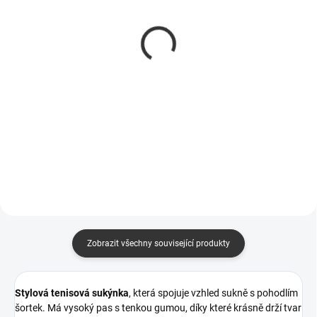
SKLADOM
SKLADOM
stahující tílko na
Diamantová kabelka
ramínka Nancy
AJSY
266 Kč
605 Kč
Zobrazit všechny související produkty
Stylová tenisová sukýnka
, která spojuje vzhled sukně s pohodlím
šortek. Má vysoký pas s tenkou gumou, díky které krásně drží tvar