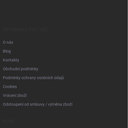
á
p
a
t
í
INFORMACE PRO VÁS
O nás
Blog
Kontakty
Obchodní podmínky
Podmínky ochrany osobních údajů
Cookies
Vrácení zboží
Odstoupení od smlouvy / výměna zboží
BLOG