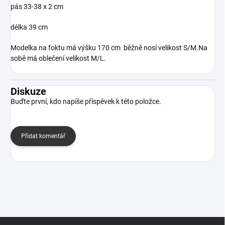
pás 33-38 x 2 cm
délka 39 cm
Modelka na foktu má výšku 170 cm běžně nosí velikost S/M.Na
sobě má oblečení velikost M/L.
Diskuze
Buďte první, kdo napíše příspěvek k této položce.
Přidat komentář
Z