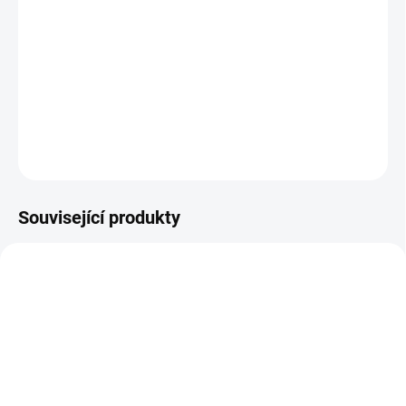
−
+
Přidat do košíku
Stylová tenisová sukýnka která spojuje vzhled sukně s pohodlím
šortek
DETAILNÍ INFORMACE
ZEPTAT SE
Související produkty
AKCE