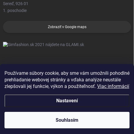
Sereď, 926 01
1. poschodie
Zobraziť v Google maps
Používame súbory cookie, aby sme vám umožnili pohodlné
prehliadanie webovej stránky a vďaka analýze neustále
zlepšovali jej funkcie, výkon a použiteľnosť.
Viac informácií
Nastavení
Copyright 2026
Sim Fashion
. Všechna práva vyhrazena.
Souhlasím
Created by Gaelta
Vytvořil Shoptet