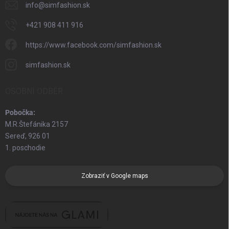
info
@
simfashion.sk
+421 908 411 916
https://www.facebook.com/simfashion.sk
simfashion.sk
OSOBNÍ ODBĚR
Pobočka:
M.R.Štefánika 2157
Sereď, 926 01
1. poschodie
Zobraziť v Google maps