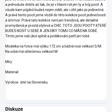
a jednoduše dobře až tak, že jsi v hlavní roli jen ty a tvůj pocit. A
všude kam půjdeš budeš nejen vidět, ale i cítit jako jsi jedinečná.
A právě tento pocit jsme vložili do této kolekce pocit jedinečnosti
a šmrnce. Právě tato kolekce není jen trendová, ale detailně
promyšlená je prostě stylová a CHIC. TOTO JSOU POCITY KTERÉ
BUDEŠ NOSIT U SEBE A JEN DÍKY TOMU CO MÁŠ ​​NA SOBĚ.
Tímto jsme náš úkol splnili a poděkování patří jen tobě .
Modelka na fotce má výšku 172 cm a běžně nosí velikost S/M.
Na sobě má oblečenou velikost M.
Míry:
Material:
Vyrobce- šité na Slovensku
Diskuze