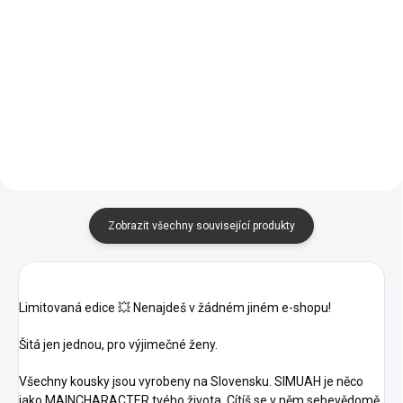
SKLADOM
SIMUAH oversize
SIMUAH BODY
triko Main charakter
CONTROL tielko
799 Kč
363 Kč
Zobrazit všechny související produkty
Limitovaná edice 💥 Nenajdeš v žádném jiném e-shopu!
Šitá jen jednou, pro výjimečné ženy.
Všechny kousky jsou vyrobeny na Slovensku. SIMUAH je něco
jako MAINCHARACTER tvého života. Cítíš se v něm sebevědomě