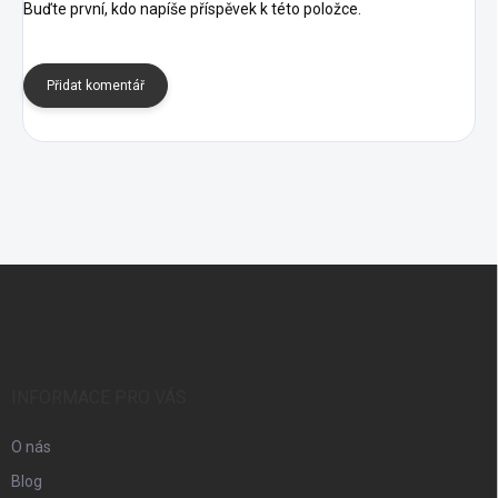
Buďte první, kdo napíše příspěvek k této položce.
Přidat komentář
Z
á
p
a
t
í
INFORMACE PRO VÁS
O nás
Blog