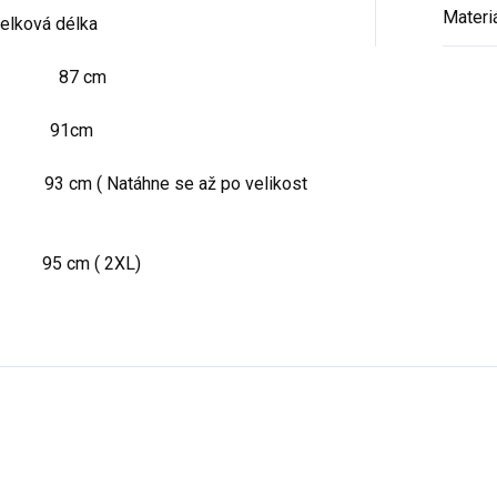
Materi
lková délka
cm 87 cm
m 91cm
m ( Natáhne se až po velikost
95 cm ( 2XL)