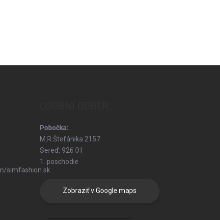
OSOBNÍ ODBĚR
Pobočka:
M.R.Štefánika 2157
Sereď, 926 01
1. poschodie
m/simfashion.sk
Zobraziť v Google maps