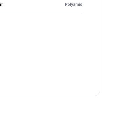
ál
:
Polyamid