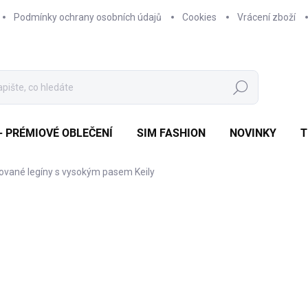
Podmínky ochrany osobních údajů
Cookies
Vrácení zboží
Hledat
 PRÉMIOVÉ OBLEČENÍ
SIM FASHION
NOVINKY
T
ované legíny s vysokým pasem Keily
ZNAČKA:
SIM FASHION
od 556 Kč
od
3
Měrná
ZVOLTE VARIANTU
cena: