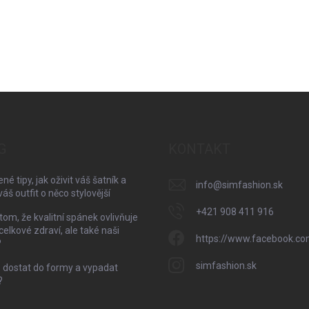
G
KONTAKT
né tipy, jak oživit váš šatník a
info
@
simfashion.sk
váš outfit o něco stylovější
+421 908 411 916
 tom, že kvalitní spánek ovlivňuje
celkové zdraví, ale také naši
https://www.facebook.co
?
simfashion.sk
 dostat do formy a vypadat
?