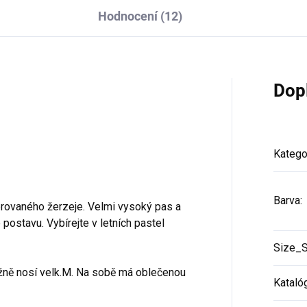
Hodnocení (12)
Dop
Katego
Barva
:
brovaného žerzeje. Velmi vysoký pas a
postavu. Vybírejte v letních pastel
Size_
žně nosí velk.M. Na sobě má oblečenou
Kataló