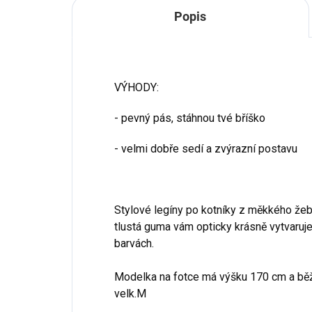
Popis
VÝHODY:
- pevný pás, stáhnou tvé bříško
- velmi dobře sedí a zvýrazní postavu
Stylové legíny po kotníky z měkkého že
tlustá guma vám opticky krásně vytvaruje 
barvách.
Modelka na fotce má výšku 170 cm a bě
velk.M