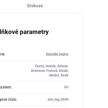
Diskuze
lňkové parametry
rie
:
Dámske legíny
Černá, Hnědá, Zelená,
Krémová, Fialová, Khaki,
Modrá, Šedá
System
:
EU
gové číslo
:
sim_leg_0040