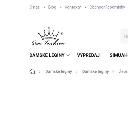
Přejít
O nás
Blog
Kontakty
Obchodní podmínky
na
obsah
DÁMSKE LEGÍNY
VÝPREDAJ
SIMUAH-
Domů
Dámske legíny
Dámske legíny
Žebr
12 hodnocení
Podrobnosti hodnocení
AKCE
NOVINKA