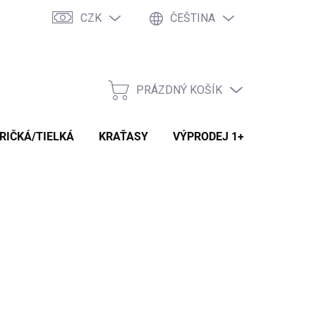
CZK
ČEŠTINA
Odstoupení od smlouvy / výměna zboží
PRÁZDNÝ KOŠÍK
NÁKUPNÍ
KOŠÍK
RIČKÁ/TIELKÁ
KRAŤASY
VÝPRODEJ 1+1
VŠECH
62 Kč