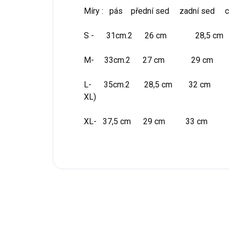
Míry : pás přední sed zadní sed ce
S - 31cm.2 26 cm 28,5 
M- 33cm.2 27 cm 29 c
L- 35cm.2 28,5 cm 32 cm 93 c
XL)
XL- 37,5 cm 29 cm 33 cm 