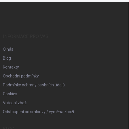
Z
á
p
a
t
í
INFORMACE PRO VÁS
O nás
Blog
Kontakty
Obchodní podmínky
Podmínky ochrany osobních údajů
Cookies
Vrácení zboží
Odstoupení od smlouvy / výměna zboží
BLOG