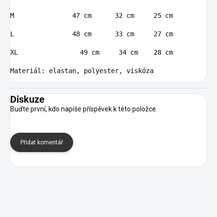
M               47 cm      32 cm     25 cm

L               48 cm      33 cm     27 cm

XL                49 cm     34 cm    28 cm

Materiál: elastan, polyester, viskóza
Diskuze
Buďte první, kdo napíše příspěvek k této položce.
Přidat komentář