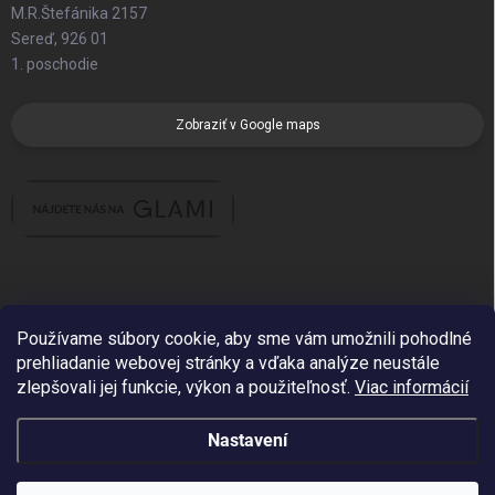
M.R.Štefánika 2157
Sereď, 926 01
1. poschodie
Zobraziť v Google maps
Používame súbory cookie, aby sme vám umožnili pohodlné
prehliadanie webovej stránky a vďaka analýze neustále
zlepšovali jej funkcie, výkon a použiteľnosť.
Viac informácií
Nastavení
Copyright 2026
Sim Fashion
. Všechna práva vyhrazena.