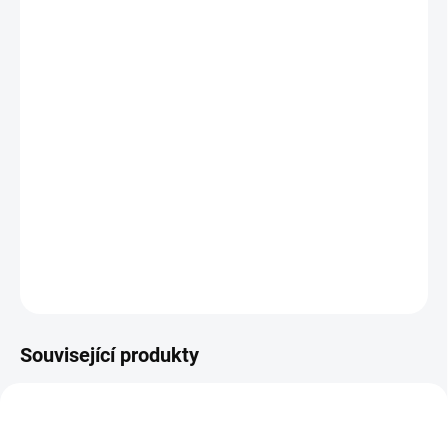
Mystery Box +144 Kč
MŮŽEME DORUČIT DO:
1–3 DNI
MOŽNOSTI DORUČENÍ
−
+
Přidat do košíku
Vaše oblíbené sametové cyklo legíny Oysho
DETAILNÍ INFORMACE
ZEPTAT SE
Související produkty
NOVINKA
AKCE
AKCE