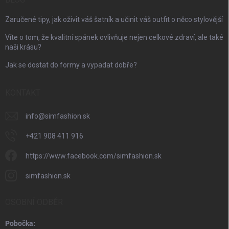
Zaručené tipy, jak oživit váš šatník a učinit váš outfit o něco stylovější
Víte o tom, že kvalitní spánek ovlivňuje nejen celkové zdraví, ale také
naši krásu?
Jak se dostat do formy a vypadat dobře?
KONTAKT
info
@
simfashion.sk
+421 908 411 916
https://www.facebook.com/simfashion.sk
simfashion.sk
OSOBNÍ ODBĚR
Pobočka: