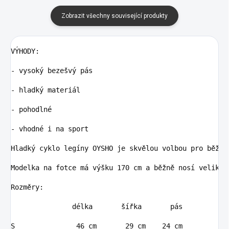
Zobrazit všechny související produkty
VÝHODY:

- vysoký bezešvý pás

- hladký materiál

- pohodlné

- vhodné i na sport

Hladký cyklo legíny OYSHO je skvělou volbou pro běžné
Modelka na fotce má výšku 170 cm a běžně nosí velikost
Rozměry:     

               délka       šířka       pás

S               46 cm       29 cm    24 cm
